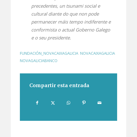
precedentes, un tsunami social e
cultural diante do que non pode
permanecer máis tempo indiferente e
conformista o actual Goberno Galego
e o seu presidente.
FUNDACIÓN_NOVACAIXAGALICIA
,
NOVACAIXAGALICIA
,
NOVAGALICIABANCO
Compartir esta entrada