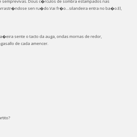
 de semprevivas. Dous c�rculos de sombra estampados nas
 arrastr�ndose sen ru�do.Vai fr�o…silandeira entra no ba�o.El,
a�eira sente o tacto da auga, ondas mornas de redor,
gasallo de cada amencer.
rtito?