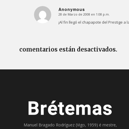
Anonymous
28 de Marzo de 2008 en 1:08 p.m.
Dice:
¡Al fin llegó el chapapote del Prestige a
comentarios están desactivados.
Manuel Bragado Rodríguez (Vigo, 1959) é mestre,