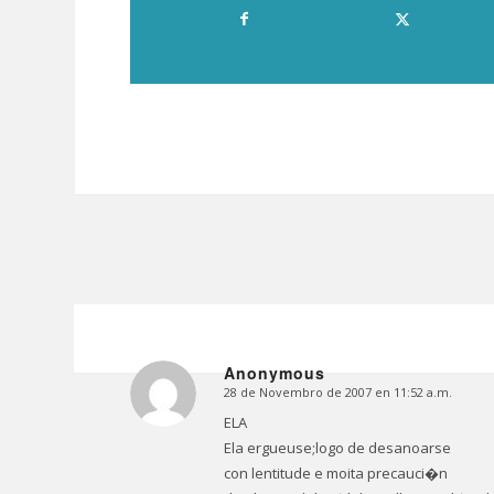
Anonymous
28 de Novembro de 2007 en 11:52 a.m.
Dice:
ELA
Ela ergueuse;logo de desanoarse
con lentitude e moita precauci�n