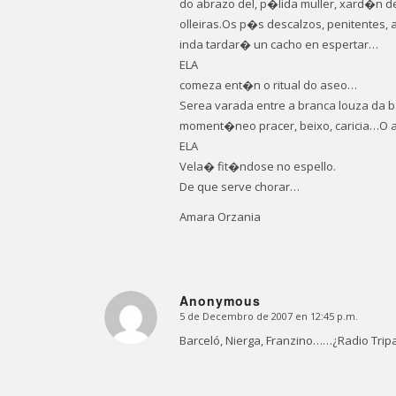
do abrazo del, p�lida muller, xard�n
olleiras.Os p�s descalzos, penitentes,
inda tardar� un cacho en espertar…
ELA
comeza ent�n o ritual do aseo…
Serea varada entre a branca louza da b
moment�neo pracer, beixo, caricia…O a
ELA
Vela� fit�ndose no espello.
De que serve chorar…
Amara Orzania
Anonymous
5 de Decembro de 2007 en 12:45 p.m.
Dice:
Barceló, Nierga, Franzino……¿Radio Tripa