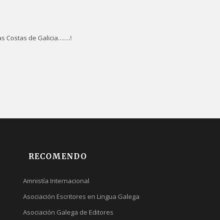
 las Costas de Galicia…….!
RECOMENDO
Amnistía Internacional
Asociación Escritores en Lingua Galega
Asociación Galega de Editores