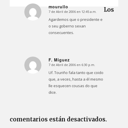
mourullo
Los
7 de Abril de 2006 en 12:45 a.m.
Dice:
Agardemos que o presidente e
o seu goberno sexan
consecuentes.
F. Miguez
7 de Abril de 2006 en 6:30 p.m.
Dice:
Uf. Touriño fala tanto que coido
que, a veces, hasta a él mesmo
lle esquecen cousas do que
dice.
comentarios están desactivados.