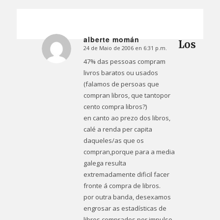
alberte momán
Los
24 de Maio de 2006 en 6:31 p.m.
Dice:
47% das pessoas compram
livros baratos ou usados
(falamos de persoas que
compran libros, que tantopor
cento compra libros?)
en canto ao prezo dos libros,
calé a renda per capita
daqueles/as que os
compran,porque para a media
galega resulta
extremadamente dificil facer
fronte á compra de libros.
por outra banda, desexamos
engrosar as estadísticas de
libros comprados por impulso,