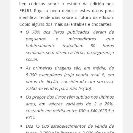
ben curiosas sobre o estado da edición nos
EE.UU. Paga a pena debullar estes datos para
identificar tendencias sobre o futuro da edición.
Copio algúns dos máis salientables e chocantes:
O 78% dos livros publicados vieram de
pequenos e microeditores que
habitualmente trabalham 50 horas
semanais sem direito a férias ou segurança
social.
As primeiras tiragens são, em média, de
5.000 exemplares (cuja venda total é, em
obras de ficção, considerada um sucesso,
7.500 de vendas para não ficção).
Os preços dos livros têm subido nos últimos
anos, em valores variáveis de 2 a 20%,
custando em média entre $30 a $40 (€23,5 a
€31).
Dos 15 000 estabelecimentos de venda de
livros, 8 000 são livrarias e 3 000 delas são