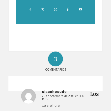
3
COMENTARIOS
sisachosudo
Los
25 de Setembro de 2008 en 4:40
Dice:
p.m.
xa era hora!