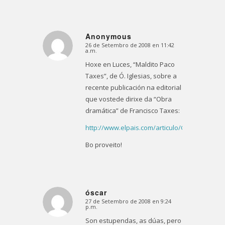
Anonymous
26 de Setembro de 2008 en 11:42
Dice:
a.m.
Hoxe en Luces, “Maldito Paco
Taxes”, de Ó. Iglesias, sobre a
recente publicación na editorial
que vostede dirixe da “Obra
dramática” de Francisco Taxes:
http://www.elpais.com/articulo/Galicia/Mald
Bo proveito!
óscar
27 de Setembro de 2008 en 9:24
Dice:
p.m.
Son estupendas, as dúas, pero