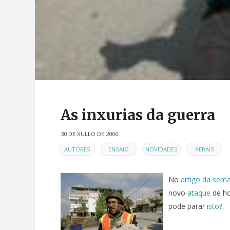
As inxurias da guerra
30 DE XULLO DE 2006
EN
,
,
,
AUTORES
ENSAIO
NOVIDADES
XERAIS
No
artigo da sem
novo
ataque
de ho
pode parar
isto
?