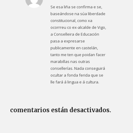
Dice:
Se esa liña se confirma e se,
baseándose na súa liberdade
constitucional, como xa
ocorrreu co ex-alcalde de Vigo,
a Conselleira de Educación
pasa a expresarse
publicamente en castelán,
tanto me ten que poidan facer
marabillas nas outras
consellerías. Nada conseguirá
ocultar a fonda ferida que se
lle fará á lingua e á cultura.
comentarios están desactivados.