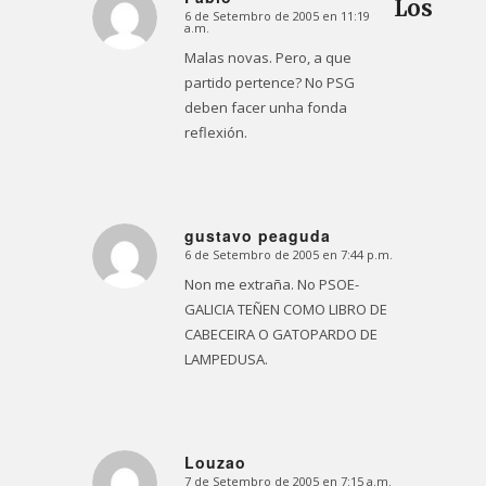
Los
6 de Setembro de 2005 en 11:19
Dice:
a.m.
Malas novas. Pero, a que
partido pertence? No PSG
deben facer unha fonda
reflexión.
gustavo peaguda
6 de Setembro de 2005 en 7:44 p.m.
Dice:
Non me extraña. No PSOE-
GALICIA TEÑEN COMO LIBRO DE
CABECEIRA O GATOPARDO DE
LAMPEDUSA.
Louzao
7 de Setembro de 2005 en 7:15 a.m.