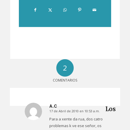
2
COMENTARIOS
A.C
Los
17 de Abril de 2010 en 10:53 a.m.
Dice:
Para a xente da rua, dos catro
problemas k ve ese señor, os