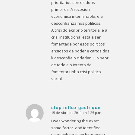
prioritarios son os dous
primeiros; A recesion
economica interminable, e a
desconfianza nos politicos.
A crisi do ekilibrio territorial e a
crisi institucional esta a ser
fomentada por esos politicos
ansiosos de poder e cartos dos
k desconfia o cidadan. E o peor
de todo e o intento de
fomentar unha crisi politico-
social
stop reflux gastrique
15 de Abril de 2011 en 1:25 p.m.
Dice:
I was wondering the exact
same factor. and identified
your web page by bing, many