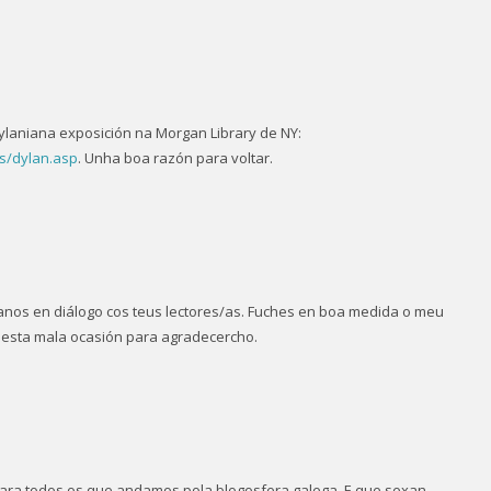
ylaniana exposición na Morgan Library de NY:
ns/dylan.asp
. Unha boa razón para voltar.
anos en diálogo cos teus lectores/as. Fuches en boa medida o meu
 esta mala ocasión para agradecercho.
para todos os que andamos pola blogosfera galega. E que sexan