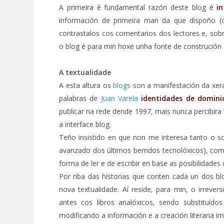
A primeira é fundamental razón deste blog é
i
información de primeira man da que dispoño (co
contrastalos cos comentarios dos lectores e, sobre
o blog é para min hoxe unha fonte de construción
A textualidade
A esta altura os
blogs
son a manifestación da xera
palabras de
Juan Varela
identidades de domini
publicar na rede dende 1997, mais nunca percibira
a interface blog.
Teño insistido en que non me interesa tanto o s
avanzado dos últimos berridos tecnolóxicos), como
forma de ler e de escribir en base as posibilidade
Por riba das historias que conten cada un dos bl
nova textualidade. Aí reside, para min, o irrev
antes cos libros analóxicos, sendo substituí
modificando a información e a creación literaria i