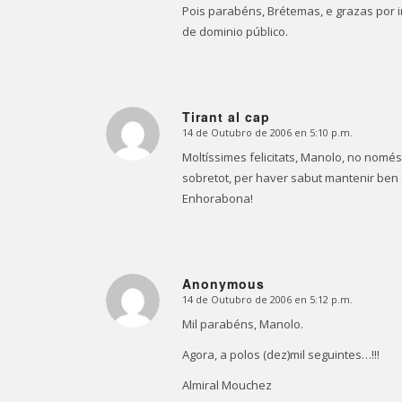
Pois parabéns, Brétemas, e grazas por i
de dominio público.
Tirant al cap
14 de Outubro de 2006 en 5:10 p.m.
Dice:
Moltíssimes felicitats, Manolo, no només
sobretot, per haver sabut mantenir ben a
Enhorabona!
Anonymous
14 de Outubro de 2006 en 5:12 p.m.
Dice:
Mil parabéns, Manolo.
Agora, a polos (dez)mil seguintes…!!!
Almiral Mouchez