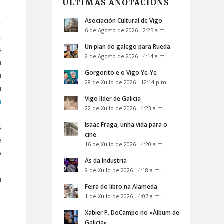
ÚLTIMAS ANOTACIÓNS
Asociación Cultural de Vigo
r
6 de Agosto de 2026 - 2:25 a.m.
,
Un plan do galego para Rueda
s
2 de Agosto de 2026 - 4:14 a.m.
n
Gorgorito e o Vigo Ye-Ye
a
28 de Xullo de 2026 - 12:14 p.m.
u
Vigo líder de Galicia
n
22 de Xullo de 2026 - 4:23 a.m.
Isaac Fraga, unha vida para o
s
cine
e
16 de Xullo de 2026 - 4:20 a.m.
o
As da Industria
9 de Xullo de 2026 - 4:18 a.m.
a
Feira do libro na Alameda
1 de Xullo de 2026 - 4:07 a.m.
Xabier P. DoCampo no «Álbum de
Galicia»