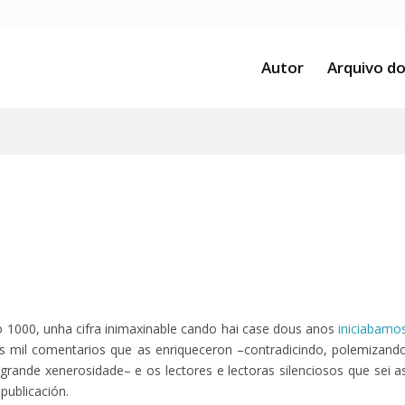
Autor
Arquivo do
 1000, unha cifra inimaxinable cando hai case dous anos
iniciabamo
res mil comentarios que as enriqueceron –contradicindo, polemizand
 grande xenerosidade– e os lectores e lectoras silenciosos que sei a
publicación.