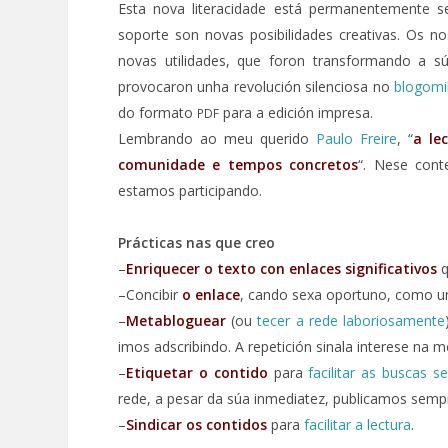
Esta nova literacidade está permanentemente s
soporte son novas posibilidades creativas. Os 
novas utilidades, que foron transformando a sú
provocaron unha revolución silenciosa no
blogomi
do formato
para a edición impresa.
PDF
Lembrando ao meu querido
Paulo Freire
, “
a le
comunidade e tempos concretos
“. Nese con
estamos participando.
Prácticas nas que creo
–
Enriquecer o texto con enlaces significativos
q
–Concibir
o enlace
, cando sexa oportuno, como 
–
Metabloguear
(ou
tecer a rede laboriosamente
imos adscribindo. A repetición sinala interese na
–
Etiquetar o contido
para
facilitar as buscas s
rede, a pesar da súa inmediatez, publicamos sempr
–
Sindicar os contidos
para
facilitar a lectura
.