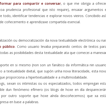
nformar para compartir e conversar
, o que me obriga a ofrece
a prudencia profesional que isto require), ensaiar argumentos 
 todo, identificar tendencias e explorar novos vieiros. Concibido así
 de coñecemento e aprendizaxe compartida esencial.
lización ou democratización da nova textualidade electrónica ou na
o público
. Como usuario levaba preparando centos de textos par
 todas as posibilidades desta textualidade ata que comecei a manexa
oporte en si mesmo (non son un fanático da informática nin usuari
 a textualidade dixital, que supón unha nova literacidade, esta nov
s que proporciona a hipertextualidade e a multimodalidade.
ogs, sexan os intimistas ou os especializados, todos empregan est
ersible dun fenómeno efímero (os blogs de hoxe en día desparecerá
dos por outro soporte que hoxe aínda descoñecemos) que xa est
mpresa en base a palabras.