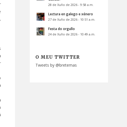
r
28 de Xuño de 2026 - 9:58 a.m.
e
Lectura en galego e xénero
,
27 de Xuño de 2026 - 10:51 a.m.
Festa do orgullo
24 de Xuño de 2026 - 10:49 a.m.
s
a
O MEU TWITTER
r
Tweets by @bretemas
o
a
a
n
á