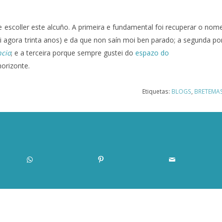
escoller este alcuño. A primeira e fundamental foi recuperar o nom
i agora trinta anos) e da que non saín moi ben parado; a segunda po
ncio
; e a terceira porque sempre gustei do
espazo do
horizonte.
Etiquetas:
BLOGS
,
BRETEMA