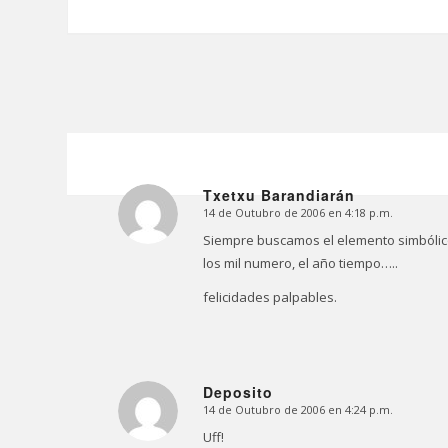
Txetxu Barandiarán
14 de Outubro de 2006 en 4:18 p.m.
Dice:
Siempre buscamos el elemento simbólico
los mil numero, el año tiempo…..
felicidades palpables.
Deposito
14 de Outubro de 2006 en 4:24 p.m.
Dice:
Uff!