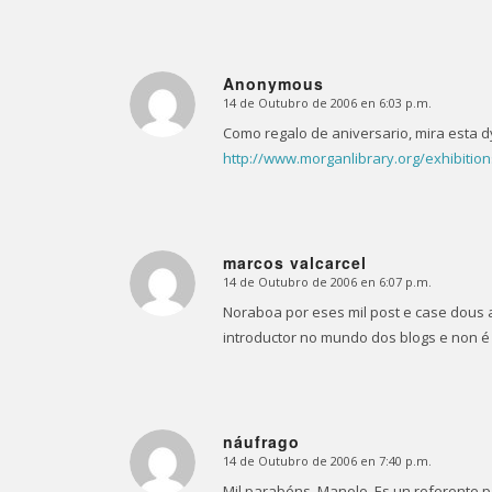
Anonymous
14 de Outubro de 2006 en 6:03 p.m.
Dice:
Como regalo de aniversario, mira esta d
http://www.morganlibrary.org/exhibitio
marcos valcarcel
14 de Outubro de 2006 en 6:07 p.m.
Dice:
Noraboa por eses mil post e case dous 
introductor no mundo dos blogs e non é
náufrago
14 de Outubro de 2006 en 7:40 p.m.
Dice:
Mil parabéns, Manolo. Es un referente 