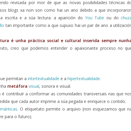
endo revisada por mor de que as novas posibilidades técnicas d
nosos blogs xa non son como hai un ano debido a que incorporaro
a escrita e a súa lectura: a aparición do
You Tube
ou do
chuz
llo
tan importante como a que supuxo hai un par de ano a utilizació
ctura é unha práctica social e cultural inserida sempre nunh
texto, creo que podemos entender o apaixonante proceso no qu
ue permitan a
intertextualidade
e a
hipertextualidade
.
unha
metáfora
visual
, sonora e visual.
) é contribuír a conformar as comunidades transversais nas que no
 medida que cada autor imprime a súa pegada e enriquece o contido.
emánticas
. O etiquetato permite o arquivo (non esquezamos que n
e para o futuro).