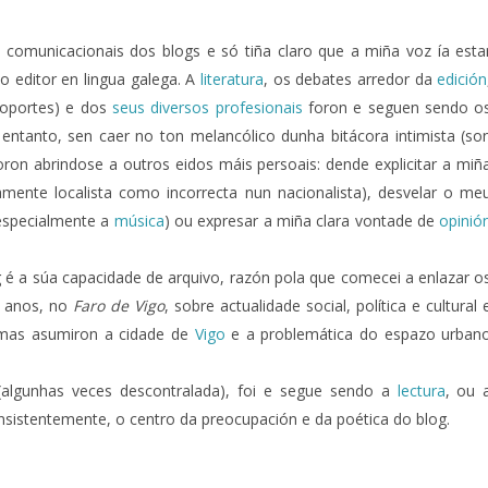
 comunicacionais dos blogs e só tiña claro que a miña voz ía esta
o editor en lingua galega. A
literatura
, os debates arredor da
edición
soportes) e dos
seus
diversos profesionais
foron e seguen sendo o
entanto, sen caer no ton melancólico dunha bitácora intimista (so
on abrindose a outros eidos máis persoais: dende explicitar a miñ
camente localista como incorrecta nun nacionalista), desvelar o me
(especialmente a
música
) ou expresar a miña clara vontade de
opinió
g é a súa capacidade de arquivo, razón pola que comecei a enlazar o
o anos, no
Faro de Vigo
, sobre actualidade social, política e cultural 
temas asumiron a cidade de
Vigo
e a problemática do espazo urban
(algunhas veces descontralada), foi e segue sendo a
lectura
, ou 
nsistentemente, o centro da preocupación e da poética do blog.