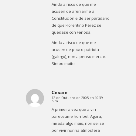
Aínda a risco de que me
acusen de aferrarme á
Constitución e de ser partidario
de que Florentino Pérez se
quedase con Fenosa.
Aínda a risco de que me
acusen de pouco patriota
(galego), non a penso mercar.
Síntoo moito.
Cesare
12 de Outubro de 2005 en 10:39
Dice:
p.m.
A primeira vez que a vin
pareceume horríbel. Agora,
mirada algo máis, non sei se
por vivir nunha atmosfera