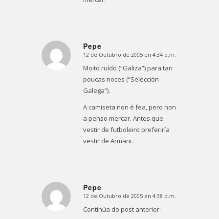
Pepe
12 de Outubro de 2005 en 4:34 p.m.
Dice:
Moito ruído (“Galiza”) para tan
poucas noces (“Selección
Galega”).
A camiseta non é fea, pero non
a penso mercar. Antes que
vestir de futboleiro preferiría
vestir de Armani.
Pepe
12 de Outubro de 2005 en 4:38 p.m.
Dice:
Continúa do post anterior: