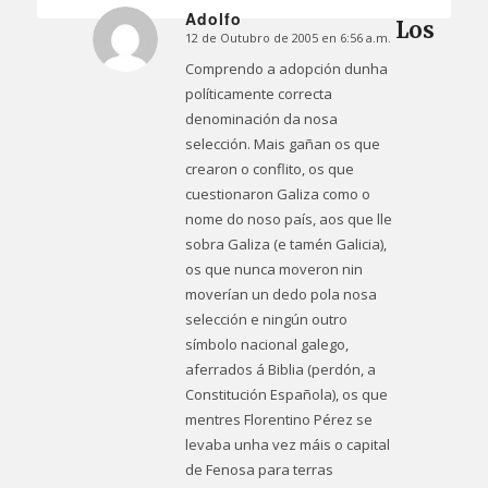
Adolfo
Los
12 de Outubro de 2005 en 6:56 a.m.
Dice:
Comprendo a adopción dunha
políticamente correcta
denominación da nosa
selección. Mais gañan os que
crearon o conflito, os que
cuestionaron Galiza como o
nome do noso país, aos que lle
sobra Galiza (e tamén Galicia),
os que nunca moveron nin
moverían un dedo pola nosa
selección e ningún outro
símbolo nacional galego,
aferrados á Biblia (perdón, a
Constitución Española), os que
mentres Florentino Pérez se
levaba unha vez máis o capital
de Fenosa para terras