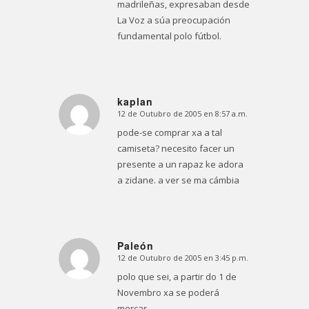
madrileñas, expresaban desde
La Voz a súa preocupación
fundamental polo fútbol.
kaplan
12 de Outubro de 2005 en 8:57 a.m.
Dice:
pode-se comprar xa a tal
camiseta? necesito facer un
presente a un rapaz ke adora
a zidane. a ver se ma cámbia
Paleón
12 de Outubro de 2005 en 3:45 p.m.
Dice:
polo que sei, a partir do 1 de
Novembro xa se poderá
mercar.