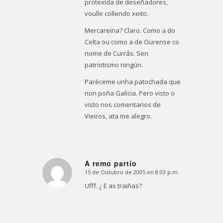
protexida de deseñadores,
voulle collendo xeito.
Mercareina? Claro. Como a do
Celta ou como a de Ourense co
nome de Currás. Sen
patriotismo ningún.
Paréceme unha patochada que
non poña Galicia. Pero visto o
visto nos comentarios de
Vieiros, ata me alegro.
A remo partío
15 de Outubro de 2005 en 8:03 p.m.
Dice:
Ufff. ¿ E as traiñas?