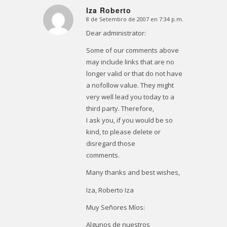
Iza Roberto
8 de Setembro de 2007 en 7:34 p.m.
Dice:
Dear administrator:
Some of our comments above
may include links that are no
longer valid or that do not have
a nofollow value. They might
very well lead you today to a
third party. Therefore,
I ask you, if you would be so
kind, to please delete or
disregard those
comments.
Many thanks and best wishes,
Iza, Roberto Iza
Muy Señores Míos:
Algunos de nuestros