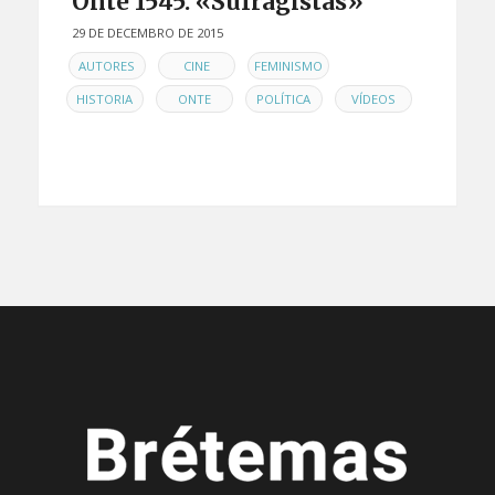
Onte 1545: «Sufragistas»
29 DE DECEMBRO DE 2015
EN
,
,
,
AUTORES
CINE
FEMINISMO
,
,
,
HISTORIA
ONTE
POLÍTICA
VÍDEOS