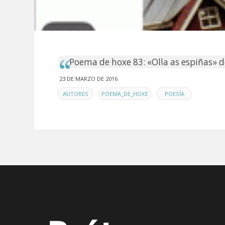
Poema de hoxe 83: «Olla as espiñas» d
23 DE MARZO DE 2016
EN
,
,
AUTORES
POEMA_DE_HOXE
POESÍA