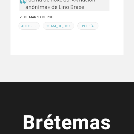
anónima» de Lino Braxe
25 DE MARZO DE 2016
EN
,
,
AUTORES
POEMA_DE_HOXE
POESÍA