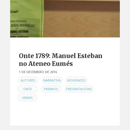
Onte 1789: Manuel Esteban
no Ateneo Eumés
1 DE DECEMBRO DE 2016
EN
,
,
,
AUTORES
NARRATIVA
NOVIDADES
,
,
,
ONTE
PREMIOS
PRESENTACIÓNS
XERAIS