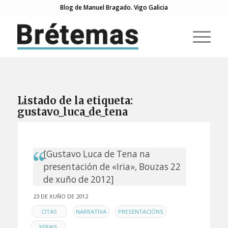
Blog de Manuel Bragado. Vigo Galicia
Listado de la etiqueta:
gustavo_luca_de_tena
[Gustavo Luca de Tena na
presentación de «Iria», Bouzas 22
de xuño de 2012]
23 DE XUÑO DE 2012
EN
,
,
,
CITAS
NARRATIVA
PRESENTACIÓNS
XERAIS