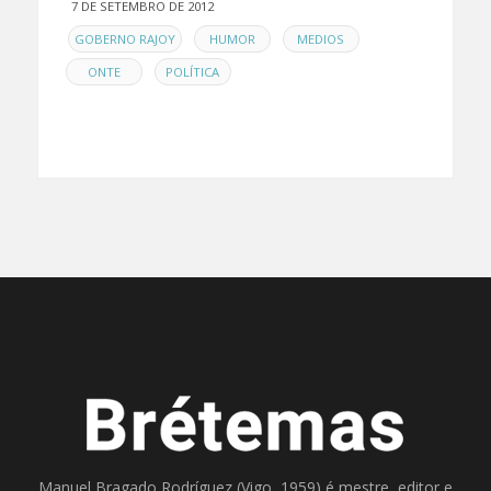
7 DE SETEMBRO DE 2012
EN
,
,
,
GOBERNO RAJOY
HUMOR
MEDIOS
,
ONTE
POLÍTICA
Manuel Bragado Rodríguez (Vigo, 1959) é mestre, editor e