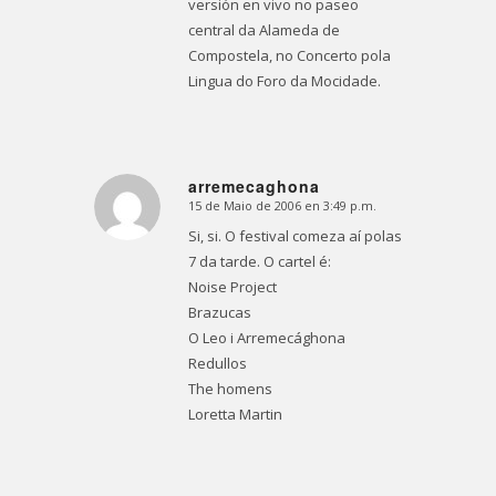
versión en vivo no paseo
central da Alameda de
Compostela, no Concerto pola
Lingua do Foro da Mocidade.
arremecaghona
15 de Maio de 2006 en 3:49 p.m.
Dice:
Si, si. O festival comeza aí polas
7 da tarde. O cartel é:
Noise Project
Brazucas
O Leo i Arremecághona
Redullos
The homens
Loretta Martin