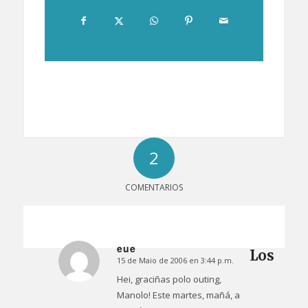
2
COMENTARIOS
eue
Los
15 de Maio de 2006 en 3:44 p.m.
Dice:
Hei, graciñas polo
outing
,
Manolo! Este martes, mañá, a