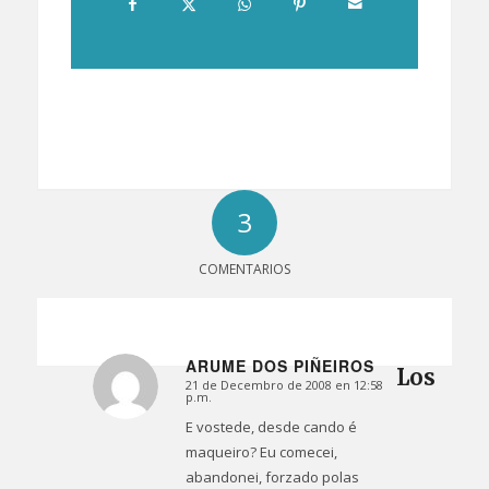
3
COMENTARIOS
ARUME DOS PIÑEIROS
Los
21 de Decembro de 2008 en 12:58
Dice:
p.m.
E vostede, desde cando é
maqueiro? Eu comecei,
abandonei, forzado polas