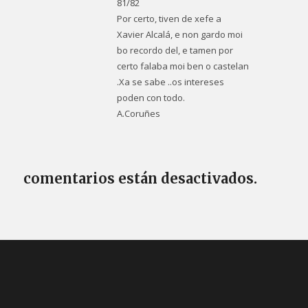
81/82
Por certo, tiven de xefe a
Xavier Alcalá, e non gardo moi
bo recordo del, e tamen por
certo falaba moi ben o castelan
.Xa se sabe ..os intereses
poden con todo.
A.Coruñes
comentarios están desactivados.