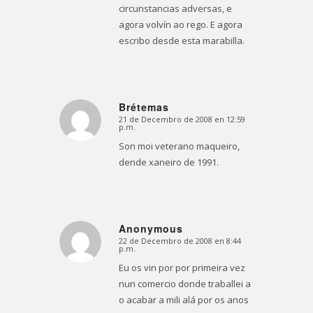
circunstancias adversas, e
agora volvín ao rego. E agora
escribo desde esta marabilla.
Brétemas
21 de Decembro de 2008 en 12:59
Dice:
p.m.
Son moi veterano maqueiro,
dende xaneiro de 1991.
Anonymous
22 de Decembro de 2008 en 8:44
Dice:
p.m.
Eu os vin por por primeira vez
nun comercio donde traballei a
o acabar a mili alá por os anos