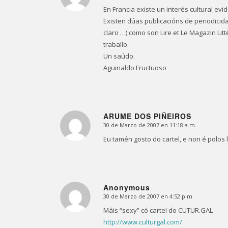
En Francia existe un interés cultural evid
Existen dúas publicacións de periodicida
claro …) como son Lire et Le Magazin Li
traballo.
Un saúdo.
Aguinaldo Fructuoso
ARUME DOS PIÑEIROS
30 de Marzo de 2007 en 11:18 a.m.
Dice:
Eu tamén gosto do cartel, e non é polos l
Anonymous
30 de Marzo de 2007 en 4:52 p.m.
Dice:
Máis “sexy” có cartel do CUTUR.GAL
http://www.culturgal.com/