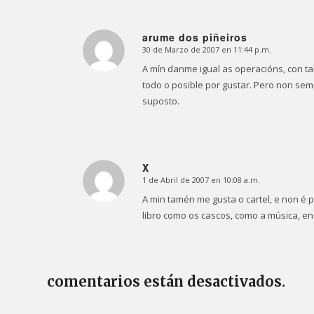
arume dos piñeiros
30 de Marzo de 2007 en 11:44 p.m.
Dice:
A mín danme igual as operacións, con ta
todo o posible por gustar. Pero non sem
suposto.
X
1 de Abril de 2007 en 10:08 a.m.
Dice:
A min tamén me gusta o cartel, e non é
libro como os cascos, como a música, en 
comentarios están desactivados.