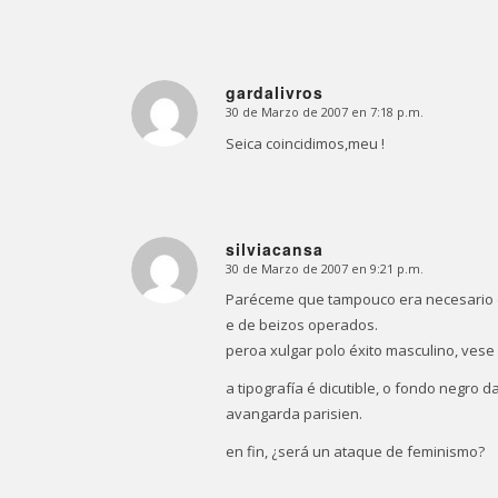
gardalivros
30 de Marzo de 2007 en 7:18 p.m.
Dice:
Seica coincidimos,meu !
silviacansa
30 de Marzo de 2007 en 9:21 p.m.
Dice:
Paréceme que tampouco era necesario qu
e de beizos operados.
peroa xulgar polo éxito masculino, vese
a tipografía é dicutible, o fondo negro
avangarda parisien.
en fin, ¿será un ataque de feminismo?