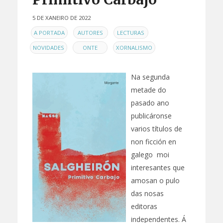
5 DE XANEIRO DE 2022
EN
,
,
,
A PORTADA
AUTORES
LECTURAS
,
,
NOVIDADES
ONTE
XORNALISMO
Na segunda
metade do
pasado ano
publicáronse
varios títulos de
non ficción en
galego moi
interesantes que
amosan o pulo
das nosas
editoras
independentes. Á