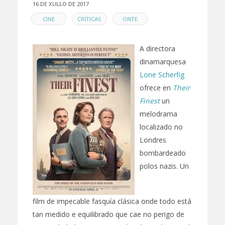
16 DE XULLO DE 2017
EN
,
,
CINE
CRÍTICAS
ONTE
A directora
dinamarquesa
Lone Scherfig
ofrece en
Their
Finest
un
melodrama
localizado no
Londres
bombardeado
polos nazis. Un
film de impecable fasquía clásica onde todo está
tan medido e equilibrado que cae no perigo de