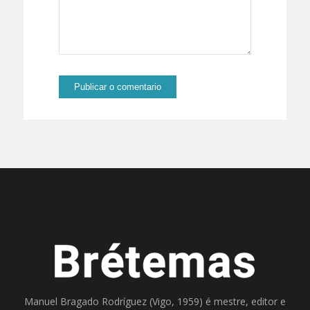
Manuel Bragado Rodríguez (Vigo, 1959) é mestre, editor e