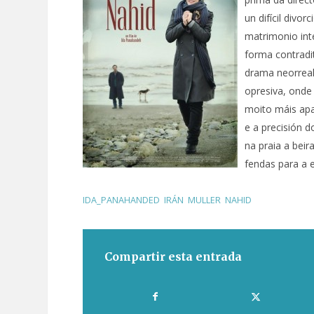
un difícil divo
matrimonio int
forma contradit
drama neorreal
opresiva, onde
moito máis apa
e a precisión d
na praia a beir
fendas para a 
IDA_PANAHANDED
,
IRÁN
,
MULLER
,
NAHID
Compartir esta entrada