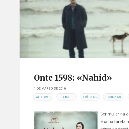
Onte 1598: «Nahid»
1 DE MARZO DE 2016
EN
,
,
,
,
AUTORES
CINE
CRÍTICAS
FEMINISMO
Ser muller na a
é unha tarefa 
prima da direc