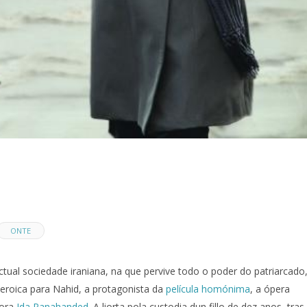
ONTE
ctual sociedade iraniana, na que pervive todo o poder do patriarcado
heroica para Nahid, a protagonista da
película homónima
, a ópera
tora
Ida Panahanded
. A liorta pola custodia dun fillo de dez anos, tras