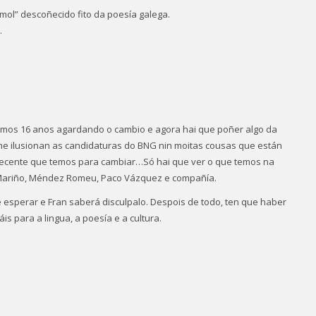
mol” descoñecido fito da poesía galega.
.
amos 16 anos agardando o cambio e agora hai que poñer algo da
me ilusionan as candidaturas do BNG nin moitas cousas que están
ecente que temos para cambiar…Só hai que ver o que temos na
z Mariño, Méndez Romeu, Paco Vázquez e compañía.
 esperar e Fran saberá disculpalo. Despois de todo, ten que haber
s para a lingua, a poesía e a cultura.