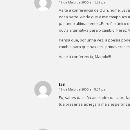
19 de Maio de 2005 en 6:29 p.m.
Dice:
Vaite á conferencia de Quin, home. Lev
nosa parte. Aínda que a min tampouco 
pasando ultimamente…Pero é o único d
outra alternativa para o cambio: Pére
Pensa que, por unha vez, a poesía pode
cambio para que haxa mil primaveras mái
Vaite á conferencia, Manolo!!!
Ian
19 de Maio de 2005 en 8:01 p.m.
Dice:
Eu, sabes da miña amizade coa cabrafan
túa presenza achegará máis esperanza. 