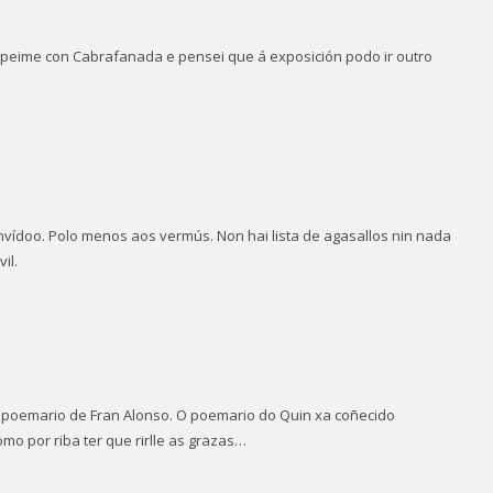
peime con Cabrafanada e pensei que á exposición podo ir outro
onvídoo. Polo menos aos vermús. Non hai lista de agasallos nin nada
il.
 poemario de Fran Alonso. O poemario do Quin xa coñecido
mo por riba ter que rirlle as grazas…