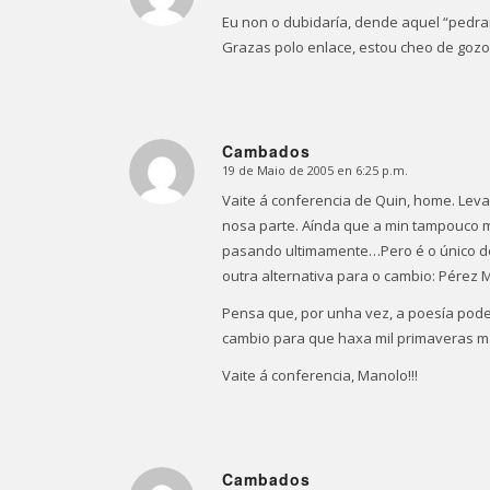
Eu non o dubidaría, dende aquel “pedra
Grazas polo enlace, estou cheo de gozo
Cambados
19 de Maio de 2005 en 6:25 p.m.
Dice:
Vaite á conferencia de Quin, home. Lev
nosa parte. Aínda que a min tampouco 
pasando ultimamente…Pero é o único d
outra alternativa para o cambio: Pére
Pensa que, por unha vez, a poesía pode
cambio para que haxa mil primaveras mái
Vaite á conferencia, Manolo!!!
Cambados