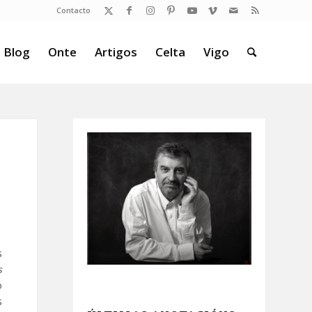
Contacto
 Blog
Onte
Artigos
Celta
Vigo
s
s
o
s