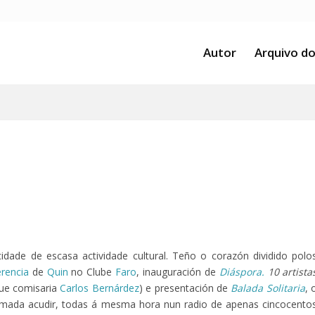
Autor
Arquivo do
dade de escasa actividade cultural. Teño o corazón dividido polo
rencia
de
Quin
no Clube
Faro
, inauguración de
Diáspora.
10 artista
que comisaria
Carlos Bernárdez
) e presentación de
Balada Solitaria
, 
mada acudir, todas á mesma hora nun radio de apenas cincocento