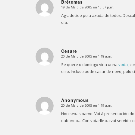
Brétemas
19 de Maio de 2005 en 10:57 p.m.
Dice:
Agradecido pola axuda de todos. Descul
día.
Cesare
20 de Maio de 2005 en 1:18 a.m.
Dice:
Se quere o domingo vir a unha
voda
, c
diso. Incluso pode casar de novo, polo civ
Anonymous
20 de Maio de 2005 en 1:19 a.m.
Dice:
Non sexas parvo. Vai á presentación do
dabondo… Con votarlle xa vai servido co