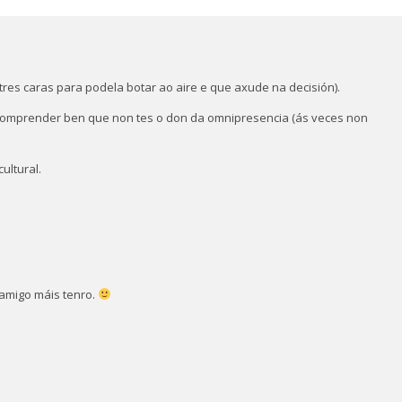
tres caras para podela botar ao aire e que axude na decisión).
n comprender ben que non tes o don da omnipresencia (ás veces non
ultural.
amigo máis tenro.