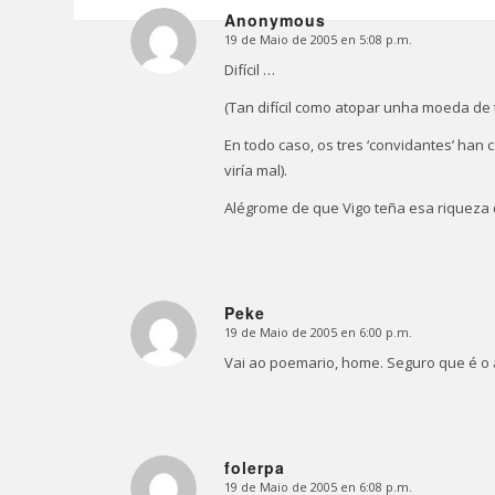
Anonymous
19 de Maio de 2005 en 5:08 p.m.
Dice:
Difícil …
(Tan difícil como atopar unha moeda de 
En todo caso, os tres ‘convidantes’ ha
viría mal).
Alégrome de que Vigo teña esa riqueza c
Peke
19 de Maio de 2005 en 6:00 p.m.
Dice:
Vai ao poemario, home. Seguro que é o 
folerpa
19 de Maio de 2005 en 6:08 p.m.
Dice: