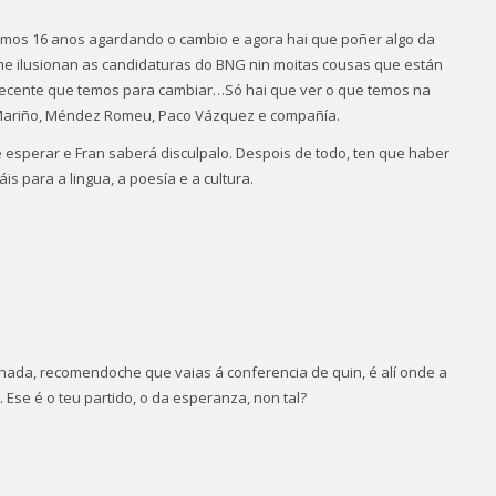
amos 16 anos agardando o cambio e agora hai que poñer algo da
me ilusionan as candidaturas do BNG nin moitas cousas que están
ecente que temos para cambiar…Só hai que ver o que temos na
z Mariño, Méndez Romeu, Paco Vázquez e compañía.
 esperar e Fran saberá disculpalo. Despois de todo, ten que haber
s para a lingua, a poesía e a cultura.
ada, recomendoche que vaias á conferencia de quin, é alí onde a
Ese é o teu partido, o da esperanza, non tal?