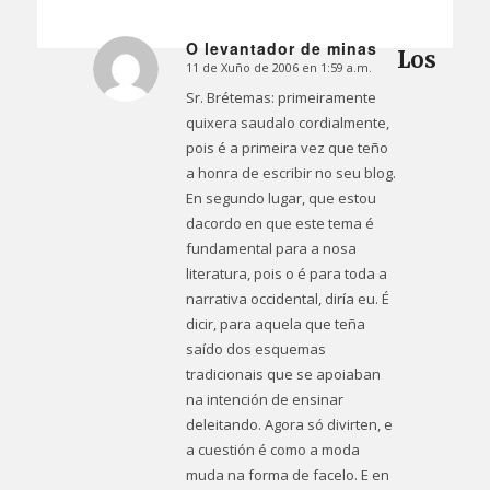
O levantador de minas
Los
11 de Xuño de 2006 en 1:59 a.m.
Dice:
Sr. Brétemas: primeiramente
quixera saudalo cordialmente,
pois é a primeira vez que teño
a honra de escribir no seu blog.
En segundo lugar, que estou
dacordo en que este tema é
fundamental para a nosa
literatura, pois o é para toda a
narrativa occidental, diría eu. É
dicir, para aquela que teña
saído dos esquemas
tradicionais que se apoiaban
na intención de ensinar
deleitando. Agora só divirten, e
a cuestión é como a moda
muda na forma de facelo. E en