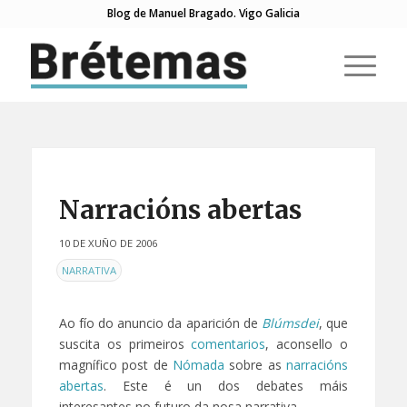
Blog de Manuel Bragado. Vigo Galicia
Narracións abertas
10 DE XUÑO DE 2006
EN
NARRATIVA
Ao fío do anuncio da aparición de
Blúmsdei
, que
suscita os primeiros
comentarios
, aconsello o
magnífico post de
Nómada
sobre as
narracións
abertas
. Este é un dos debates máis
interesantes no futuro da nosa narrativa.