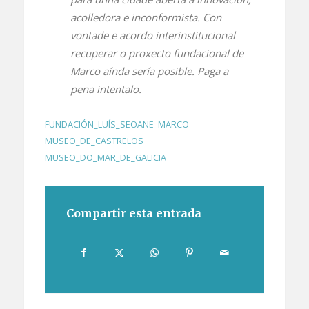
acolledora e inconformista. Con
vontade e acordo interinstitucional
recuperar o proxecto fundacional de
Marco aínda sería posible. Paga a
pena intentalo.
FUNDACIÓN_LUÍS_SEOANE
,
MARCO
,
MUSEO_DE_CASTRELOS
,
MUSEO_DO_MAR_DE_GALICIA
Compartir esta entrada