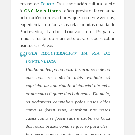
ensino de
Teucro
. Esta asociación cultural xunto
á
ONG Mais Libros
teñen previsto facer unha
publicación con escritores que conten vivencias,
experiencias ou fantasías relacionadas coa ría de
Pontevedra, Tambo, Lourizán, etc. Pregan a
maior difusión do manifesto para o que recaban
asinaturas. Aí vai.
POLA RECUPERACIÓN DA RÍA DE
PONTEVEDRA
Houbo un tempo na nosa historia recente no
que non se coñecía máis vontade có
capricho da autoridade dictatorial nin máis
argumento có gume das baionetas. Daquela,
os poderosos campaban polos nosos eidos
coma se fosen seus, entraban nas nosas
casas coma se fosen súas e usaban a forza
dos nosos brazos coma se fose só para eles.
Foi nesa época cando nos impuxeron a