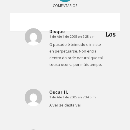
COMENTARIOS
Disque
Los
1 de Abril de 2005 en 9:28 a.m.
Dice:
O pasado é teimudo e insiste
en perpetuarse. Non entra
dentro da orde natural que tal
cousa ocorra por máis tempo.
Óscar H.
1 de Abril de 2005 en 7:34 p.m.
Dice:
A ver se desta vai.