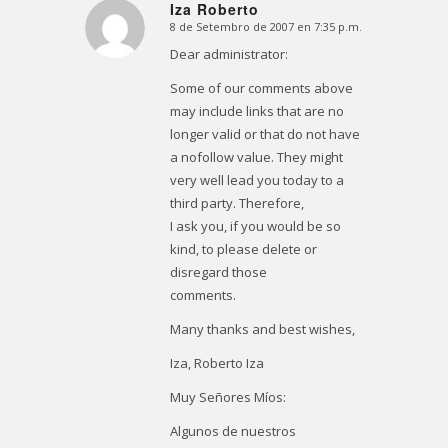
Iza Roberto
8 de Setembro de 2007 en 7:35 p.m.
Dice:
Dear administrator:
Some of our comments above
may include links that are no
longer valid or that do not have
a nofollow value. They might
very well lead you today to a
third party. Therefore,
I ask you, if you would be so
kind, to please delete or
disregard those
comments.
Many thanks and best wishes,
Iza, Roberto Iza
Muy Señores Míos:
Algunos de nuestros