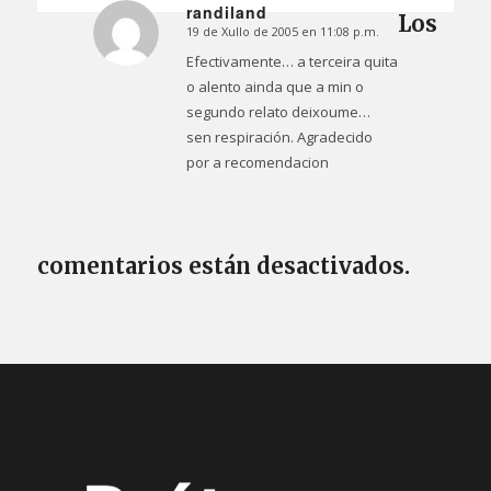
randiland
Los
19 de Xullo de 2005 en 11:08 p.m.
Dice:
Efectivamente… a terceira quita
o alento ainda que a min o
segundo relato deixoume…
sen respiración. Agradecido
por a recomendacion
comentarios están desactivados.