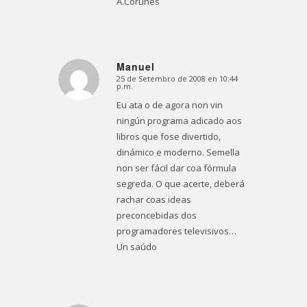
A.Coruñes
Manuel
25 de Setembro de 2008 en 10:44
Dice:
p.m.
Eu ata o de agora non vin
ningún programa adicado aos
libros que fose divertido,
dinámico e moderno. Semella
non ser fácil dar coa fórmula
segreda. O que acerte, deberá
rachar coas ideas
preconcebidas dos
programadores televisivos…
Un saúdo