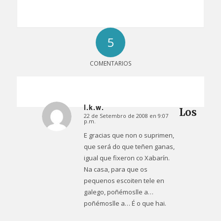
5
COMENTARIOS
l.k.w.
Los
22 de Setembro de 2008 en 9:07
Dice:
p.m.
E gracias que non o suprimen,
que será do que teñen ganas,
igual que fixeron co Xabarín.
Na casa, para que os
pequenos escoiten tele en
galego, poñémoslle a…
poñémoslle a… É o que hai.