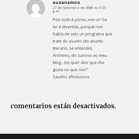
susanamoo
27 de Setembro de 2008 en 5:51
Dice:
p.m.
Pois todo é pórse..non si? Se
ler é divertido, porqué non
había de selo un programa que
trate do asunto (do asunto
literario, se entende).
Anónimo, dis curioso ao meu
blog…Iso quer dicir que che
gusta ou que non?
Saudos afectuosos
comentarios están desactivados.