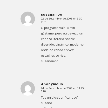
susanamoo
22 de Setembro de 2008 en 9:30
Dice:
p.m.
O programa vale. A min
gústame, pero eu devezo un
espazo literario na tele
divertido, dinámico, moderno
onde de cando en vez
escaches co riso.
susanamoo
Anonymous
24 de Setembro de 2008 en 11:25
Dice:
a.m.
Tes un blog ben “curioso”
susana