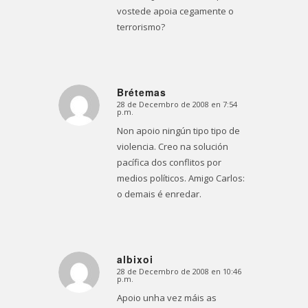
vostede apoia cegamente o
terrorismo?
Brétemas
28 de Decembro de 2008 en 7:54
Dice:
p.m.
Non apoio ningún tipo tipo de
violencia. Creo na solución
pacífica dos conflitos por
medios políticos. Amigo Carlos:
o demais é enredar.
albixoi
28 de Decembro de 2008 en 10:46
Dice:
p.m.
Apoio unha vez máis as