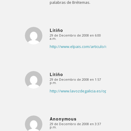
palabras de Brétemas.
Litiño
29 de Decembro de 2008 en 6:00
Dice:
a.m.
http://www.elpais.com/articulo/opinion/repr
Litiño
29 de Decembro de 2008 en 1:57
Dice:
p.m.
http://www.lavozdegalicia.es/opinion/2008/1
Anonymous
29 de Decembro de 2008 en 3:37
Dice:
p.m.