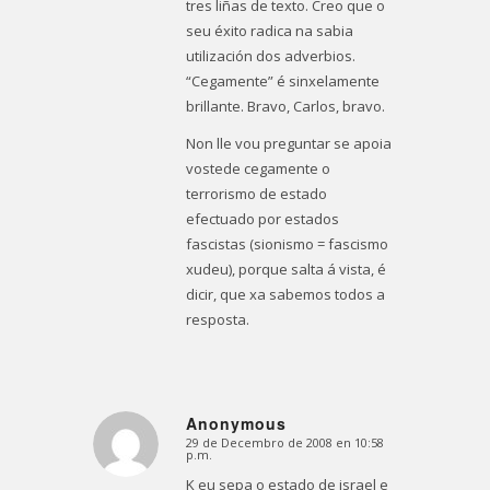
tres liñas de texto. Creo que o
seu éxito radica na sabia
utilización dos adverbios.
“Cegamente” é sinxelamente
brillante. Bravo, Carlos, bravo.
Non lle vou preguntar se apoia
vostede cegamente o
terrorismo de estado
efectuado por estados
fascistas (sionismo = fascismo
xudeu), porque salta á vista, é
dicir, que xa sabemos todos a
resposta.
Anonymous
29 de Decembro de 2008 en 10:58
Dice:
p.m.
K eu sepa o estado de israel e