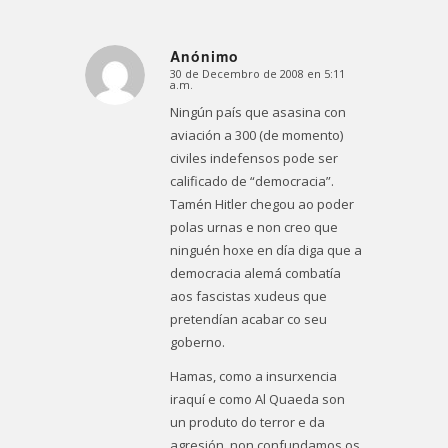
Anónimo
30 de Decembro de 2008 en 5:11
Dice:
a.m.
Ningún país que asasina con
aviación a 300 (de momento)
civiles indefensos pode ser
calificado de “democracia”.
Tamén Hitler chegou ao poder
polas urnas e non creo que
ninguén hoxe en día diga que a
democracia alemá combatía
aos fascistas xudeus que
pretendían acabar co seu
goberno.
Hamas, como a insurxencia
iraquí e como Al Quaeda son
un produto do terror e da
agresión, non confundamos os