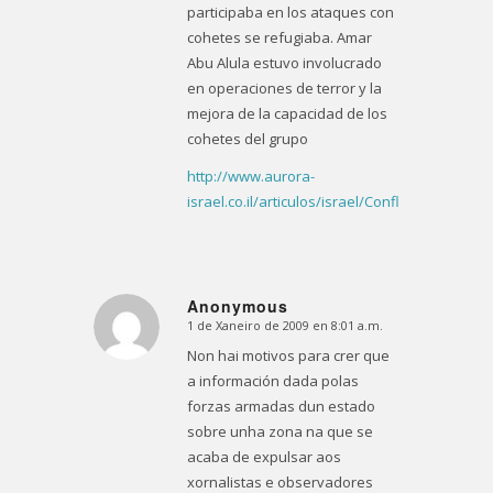
participaba en los ataques con
cohetes se refugiaba. Amar
Abu Alula estuvo involucrado
en operaciones de terror y la
mejora de la capacidad de los
cohetes del grupo
http://www.aurora-
israel.co.il/articulos/israel/Conflicto/18346/
Anonymous
1 de Xaneiro de 2009 en 8:01 a.m.
Dice:
Non hai motivos para crer que
a información dada polas
forzas armadas dun estado
sobre unha zona na que se
acaba de expulsar aos
xornalistas e observadores