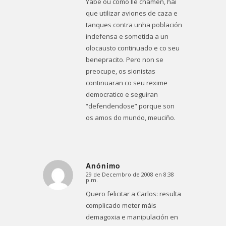
Yabe ou como lle chamen, hai
que utilizar aviones de caza e
tanques contra unha población
indefensa e sometida a un
olocausto continuado e co seu
benepracito. Pero non se
preocupe, os sionistas
continuaran co seu rexime
democratico e seguiran
“defendendose” porque son
os amos do mundo, meuciño.
Anónimo
29 de Decembro de 2008 en 8:38
Dice:
p.m.
Quero felicitar a Carlos: resulta
complicado meter máis
demagoxia e manipulación en