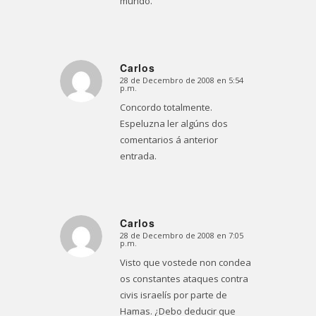
mundo.
Carlos
28 de Decembro de 2008 en 5:54
Dice:
p.m.
Concordo totalmente.
Espeluzna ler algúns dos
comentarios á anterior
entrada.
Carlos
28 de Decembro de 2008 en 7:05
Dice:
p.m.
Visto que vostede non condea
os constantes ataques contra
civis israelís por parte de
Hamas. ¿Debo deducir que