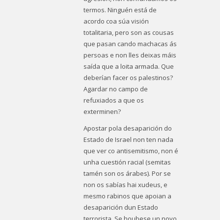
termos. Ninguén está de
acordo coa súa visión
totalitaria, pero son as cousas
que pasan cando machacas ás
persoas e non lles deixas máis
saída que a loita armada. Que
deberían facer os palestinos?
Agardar no campo de
refuxiados a que os
exterminen?
Apostar pola desaparición do
Estado de Israel non ten nada
que ver co antisemitismo, non é
unha cuestión racial (semitas
tamén son os árabes). Por se
non os sabías hai xudeus, e
mesmo rabinos que apoian a
desaparición dun Estado
terrorista. Se houbese un novo