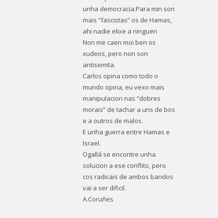
unha democracia.Para min son
mais “fascistas” os de Hamas,
ahi nadie elixe a ninguen
Non me caen moi ben os
xudeos, pero non son
antisemita.
Carlos opina como todo o
mundo opina, eu vexo mais
manipulacion nas “dobres
morais” de tachar a uns de bos
e a outros de malos.
E unha guerra entre Hamas e
Israel.
Ogallá se encontre unha
solucion a ese conflito, pero
cos radicais de ambos bandos
vai a ser dificil.
A.Coruñes