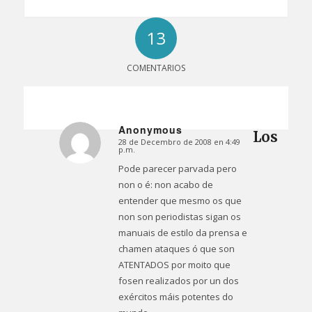
13
COMENTARIOS
Anonymous
Los
28 de Decembro de 2008 en 4:49
Dice:
p.m.
Pode parecer parvada pero
non o é: non acabo de
entender que mesmo os que
non son periodistas sigan os
manuais de estilo da prensa e
chamen ataques ó que son
ATENTADOS por moito que
fosen realizados por un dos
exércitos máis potentes do