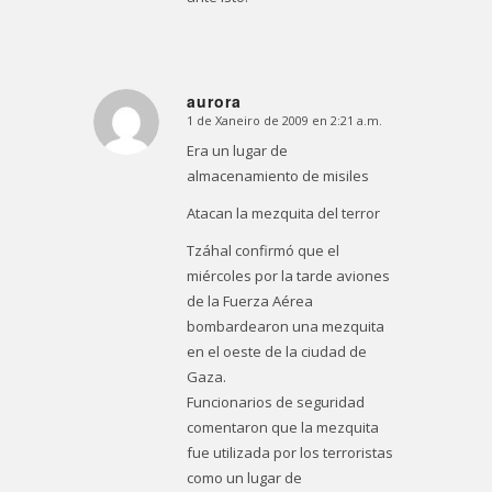
aurora
1 de Xaneiro de 2009 en 2:21 a.m.
Dice:
Era un lugar de
almacenamiento de misiles
Atacan la mezquita del terror
Tzáhal confirmó que el
miércoles por la tarde aviones
de la Fuerza Aérea
bombardearon una mezquita
en el oeste de la ciudad de
Gaza.
Funcionarios de seguridad
comentaron que la mezquita
fue utilizada por los terroristas
como un lugar de