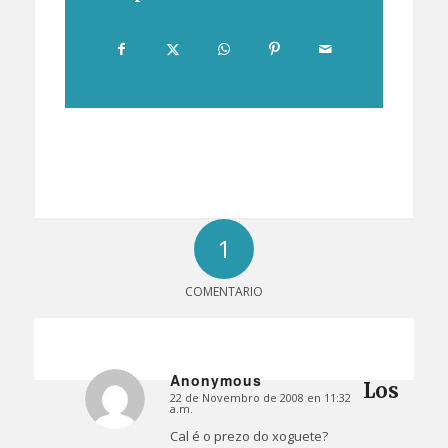
1
COMENTARIO
Anonymous
Los
22 de Novembro de 2008 en 11:32
Dice:
a.m.
Cal é o prezo do xoguete?