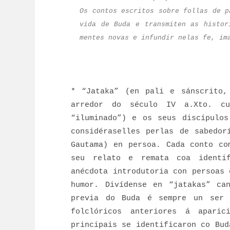
Os contos escritos sobre follas de p
vida de Buda e transmiten as histor
mentes novas e infundir nelas fe, im
* “Jataka” (en pali e sánscrito,
arredor do século IV a.Xto. cu
“iluminado”) e os seus discípulos
considéraselles perlas de sabedor
Gautama) en persoa. Cada conto co
seu relato e remata coa identi
anécdota introdutoria con persoas 
humor. Divídense en “jatakas” ca
previa do Buda é sempre un ser 
folclóricos anteriores á apari
principais se identificaron co Bud