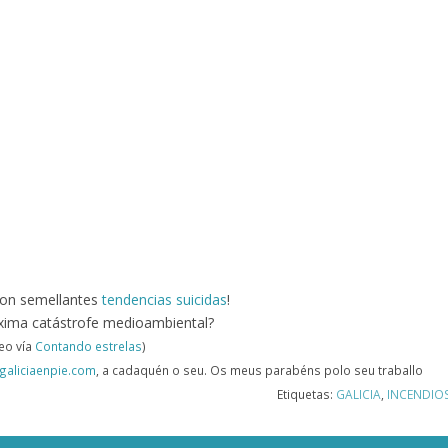
con semellantes
tendencias suicidas
!
óxima catástrofe medioambiental?
eo vía
Contando estrelas
)
galiciaenpie.com
, a cadaquén o seu. Os meus parabéns polo seu traballo
Etiquetas:
GALICIA
,
INCENDIO