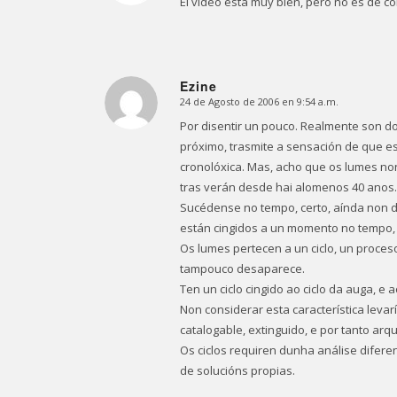
El video esta muy bien, pero no es de co
Ezine
24 de Agosto de 2006 en 9:54 a.m.
Dice:
Por disentir un pouco. Realmente son d
próximo, trasmite a sensación de que 
cronolóxica. Mas, acho que os lumes no
tras verán desde hai alomenos 40 anos.
Sucédense no tempo, certo, aínda non 
están cingidos a un momento no tempo,
Os lumes pertecen a un ciclo, un proce
tampouco desaparece.
Ten un ciclo cingido ao ciclo da auga, e
Non considerar esta característica leva
catalogable, extinguido, e por tanto ar
Os ciclos requiren dunha análise diferen
de solucións propias.