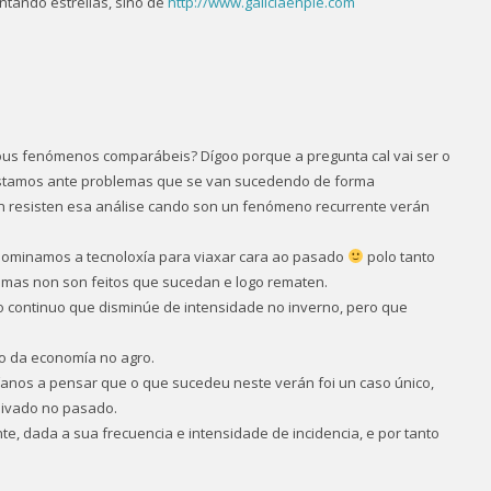
ntando estrellas, sino de
http://www.galiciaenpie.com
ous fenómenos comparábeis? Dígoo porque a pregunta cal vai ser o
estamos ante problemas que se van sucedendo de forma
n resisten esa análise cando son un fenómeno recurrente verán
dominamos a tecnoloxía para viaxar cara ao pasado
polo tanto
 mas non son feitos que sucedan e logo rematen.
so continuo que disminúe de intensidade no inverno, pero que
 ao da economía no agro.
ríanos a pensar que o que sucedeu neste verán foi un caso único,
quivado no pasado.
te, dada a sua frecuencia e intensidade de incidencia, e por tanto