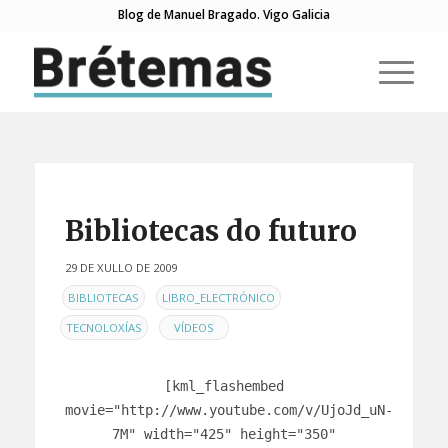
Blog de Manuel Bragado. Vigo Galicia
Bibliotecas do futuro
29 DE XULLO DE 2009
EN
,
,
BIBLIOTECAS
LIBRO_ELECTRÓNICO
,
TECNOLOXÍAS
VÍDEOS
[kml_flashembed
movie="http://www.youtube.com/v/UjoJd_uN-
7M" width="425" height="350"