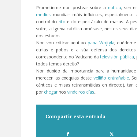
Prometinme non postear sobre a
noticia
; sen e
medios
mundiais máis influíntes, especialmente
control do
rito
e do espectáculo de masas. A pesa
sofre, a Igrexa católica amósase, nestes seus día
dos estados.
Non vou criticar aquí ao
papa Wojtyla
; quédome 
etnias e pobos e a súa defensa dos dereitos
correspondente no Vaticano da
televisión pública
,
todos temos dereito?
Non dubido da importancia para a humanidad
merecen as exequias deste
velliño
entrañable
. S
cánticos e misas retransmitidas en directo), ta
por
chegar
nos
vindeiros días
…
Compartir esta entrada