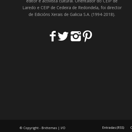
editor e activista cultural. Orientador do
CEIP de
Laredo
e
CEIP de Cedeira
de Redondela, foi director
de
Edicións Xerais de Galicia S.A
. (1994-2018).
Entradas (RSS)
C
© Copyright - Brétemas |
I/O