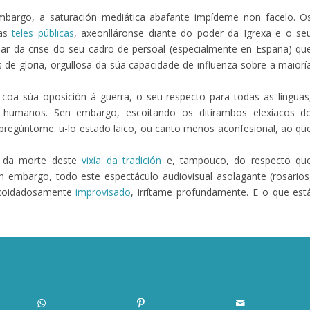
mbargo, a saturación mediática abafante impídeme non facelo. O
 as
teles públicas
, axeonlláronse diante do poder da Igrexa e o se
r da crise do seu cadro de persoal (especialmente en España) qu
s de gloria, orgullosa da súa capacidade de influenza sobre a maiorí
coa súa oposición á guerra, o seu respecto para todas as linguas
 humanos. Sen embargo, escoitando os ditirambos elexiacos d
 pregúntome: u-lo estado laico, ou canto menos aconfesional, ao qu
e da morte deste
vixía da tradición
e, tampouco, do respecto qu
en embargo, todo este espectáculo audiovisual asolagante (rosarios
n coidadosamente
improvisado
, irrítame profundamente. E o que est