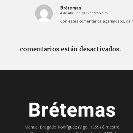
Brétemas
4 de Abril de 2005 en 9:55 p.m.
Dice:
Con estes comentarios agarimosos, dá m
comentarios están desactivados.
Manuel Bragado Rodríguez (Vigo, 1959) é mestre,