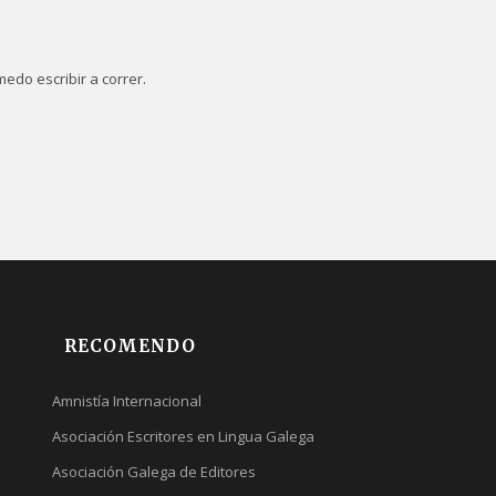
edo escribir a correr.
RECOMENDO
Amnistía Internacional
Asociación Escritores en Lingua Galega
Asociación Galega de Editores