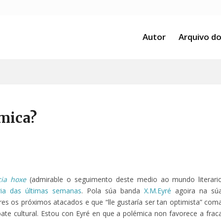
Autor
Arquivo do
émica?
cia hoxe
(admirable o seguimento deste medio ao mundo literari
aria das últimas semanas
. Pola súa banda
X.M.Eyré
agoira na sú
res os próximos atacados e que “lle gustaría ser tan optimista” com
ate cultural. Estou con Eyré en que a polémica non favorece a frac