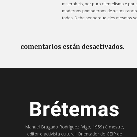
miserabeis, por puro clientelismo e por
modernos.pomodernos de xeitos rancios 
todos. Debe ser porque eles mesmos s
comentarios están desactivados.
Manuel Bragado Rodríguez (Vigo, 1959) é mestre,
editor e activista cultural. Orientador do
CEIP de