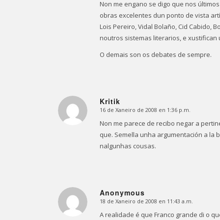
Non me engano se digo que nos últimos 
obras excelentes dun ponto de vista art
Lois Pereiro, Vidal Bolaño, Cid Cabido
noutros sistemas literarios, e xustifica
O demais son os debates de sempre.
Kritik
16 de Xaneiro de 2008 en 1:36 p.m.
Dice:
Non me parece de recibo negar a pertin
que. Semella unha argumentación a la b
nalgunhas cousas.
Anonymous
18 de Xaneiro de 2008 en 11:43 a.m.
Dice:
A realidade é que Franco grande di o qu