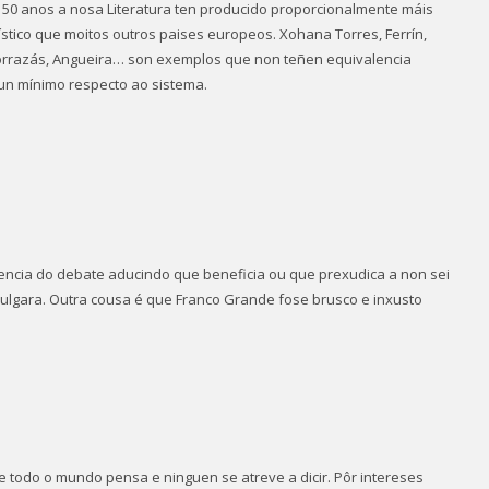
50 anos a nosa Literatura ten producido proporcionalmente máis
ístico que moitos outros paises europeos. Xohana Torres, Ferrín,
, Borrazás, Angueira… son exemplos que non teñen equivalencia
n un mínimo respecto ao sistema.
encia do debate aducindo que beneficia ou que prexudica a non sei
ulgara. Outra cousa é que Franco Grande fose brusco e inxusto
e todo o mundo pensa e ninguen se atreve a dicir. Pôr intereses