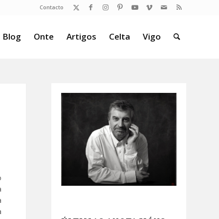
Contacto
 Blog
Onte
Artigos
Celta
Vigo
o
a
a
a