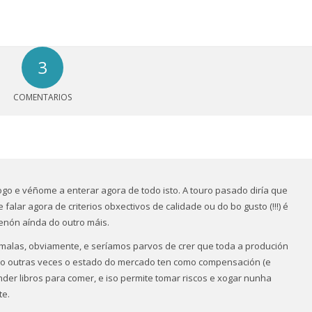
3
COMENTARIOS
ogo e véñome a enterar agora de todo isto. A touro pasado diría que
alar agora de criterios obxectivos de calidade ou do bo gusto (!!!) é
enón aínda do outro máis.
 malas, obviamente, e seríamos parvos de crer que toda a produción
ito outras veces o estado do mercado ten como compensación (e
der libros para comer, e iso permite tomar riscos e xogar nunha
te.