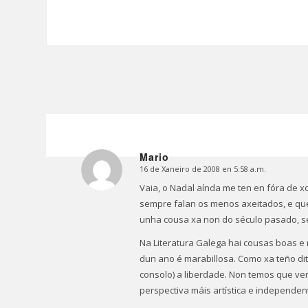
Mario
16 de Xaneiro de 2008 en 5:58 a.m.
Dice:
Vaia, o Nadal aínda me ten en fóra de x
sempre falan os menos axeitados, e que f
unha cousa xa non do século pasado, s
Na Literatura Galega hai cousas boas e
dun ano é marabillosa. Como xa teño d
consolo) a liberdade. Non temos que ven
perspectiva máis artística e independen