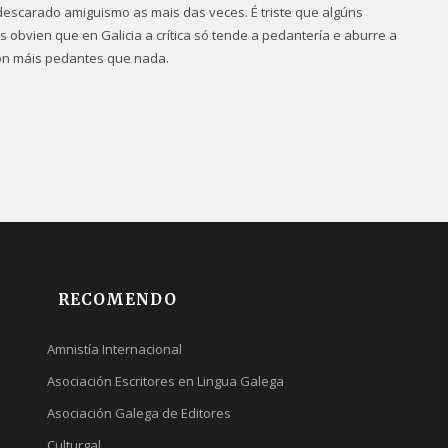
 descarado amiguismo as mais das veces. É triste que algúns
obvien que en Galicia a crítica só tende a pedantería e aburre a
on máis pedantes que nada.
RECOMENDO
Amnistía Internacional
Asociación Escritores en Lingua Galega
Asociación Galega de Editores
Culturgal