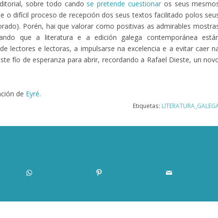
editorial, sobre todo cando
se pretende cuestionar
os seus mesmo
e o difícil proceso de recepción dos seus textos facilitado polos seu
orado). Porén, hai que valorar como positivas as admirables mostra
ando que a literatura e a edición galega contemporánea está
e lectores e lectoras, a impulsarse na excelencia e a evitar caer n
e fío de esperanza para abrir, recordando a Rafael Dieste, un nov
ación de
Eyré
.
Etiquetas:
LITERATURA_GALEG