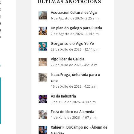
ÚLTIMAS ANOTACIÓNS
s
s
Asociación Cultural de Vigo
s
6 de Agosto de 2026 - 2:25 a.m.
n
Un plan do galego para Rueda
a
2 de Agosto de 2026 - 4:14 a.m.
o
Gorgorito e o Vigo Ye-Ye
28 de Xullo de 2026 - 12:14 p.m.
Vigo líder de Galicia
A
22 de Xullo de 2026 - 4:23 a.m.
Isaac Fraga, unha vida para o
cine
16 de Xullo de 2026 - 4:20 a.m.
As da Industria
9 de Xullo de 2026 - 4:18 a.m.
Feira do libro na Alameda
1 de Xullo de 2026 - 4:07 a.m.
Xabier P. DoCampo no «Álbum de
Galicia»