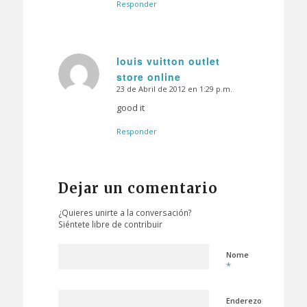
Responder
louis vuitton outlet
store online
Dice:
23 de Abril de 2012 en 1:29 p.m.
good it
Responder
Dejar un comentario
¿Quieres unirte a la conversación?
Siéntete libre de contribuir
Nome
*
Enderezo