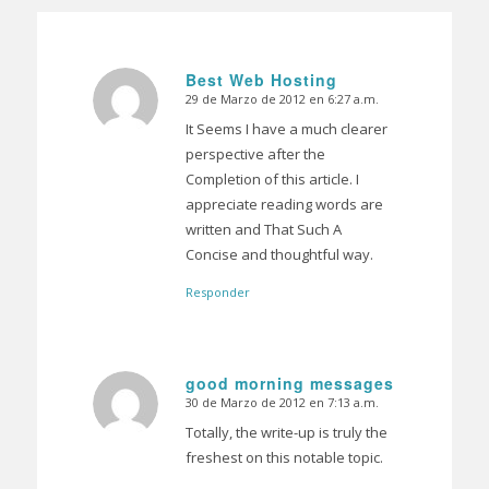
Best Web Hosting
29 de Marzo de 2012 en 6:27 a.m.
Dice:
It Seems I have a much clearer
perspective after the
Completion of this article. I
appreciate reading words are
written and That Such A
Concise and thoughtful way.
Responder
good morning messages
30 de Marzo de 2012 en 7:13 a.m.
Dice:
Totally, the write-up is truly the
freshest on this notable topic.