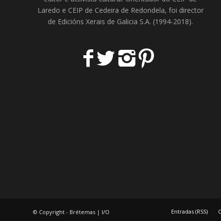
Laredo
e
CEIP de Cedeira
de Redondela, foi director
de
Edicións Xerais de Galicia S.A
. (1994-2018).
Entradas (RSS)
C
© Copyright - Brétemas |
I/O