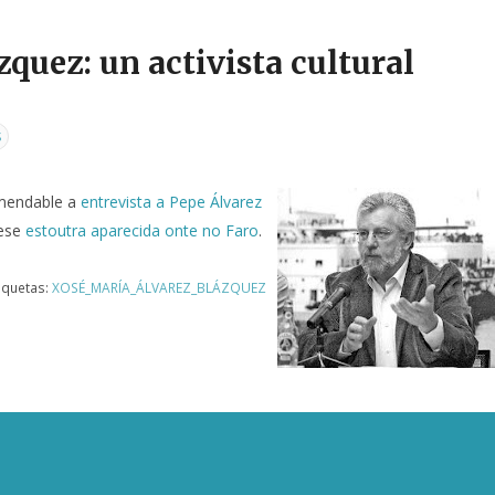
quez: un activista cultural
S
mendable a
entrevista a Pepe Álvarez
rese
estoutra aparecida onte no Faro
.
tiquetas:
XOSÉ_MARÍA_ÁLVAREZ_BLÁZQUEZ