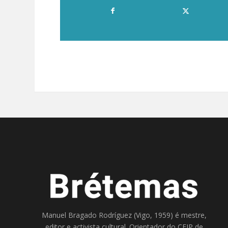
Manuel Bragado Rodríguez (Vigo, 1959) é mestre,
editor e activista cultural. Orientador do
CEIP de