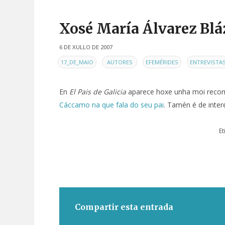
Xosé María Álvarez Bláz
6 DE XULLO DE 2007
EN
,
,
,
17_DE_MAIO
AUTORES
EFEMÉRIDES
ENTREVISTA
En
El Pais de Galicia
aparece hoxe unha moi reco
Cáccamo na que fala do seu pai
. Tamén é de inte
E
Compartir esta entrada