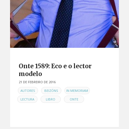
Onte 1589: Eco e o lector
modelo
21 DE FEBREIRO DE 2016
EN
,
,
,
AUTORES
BEIZÓNS
IN MEMORIAM
,
,
LECTURA
LIBRO
ONTE