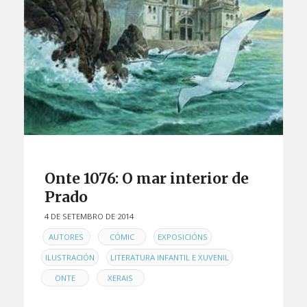
Onte 1076: O mar interior de
Prado
4 DE SETEMBRO DE 2014
EN
,
,
,
AUTORES
CÓMIC
EXPOSICIÓNS
,
,
ILUSTRACIÓN
LITERATURA INFANTIL E XUVENIL
,
ONTE
XERAIS