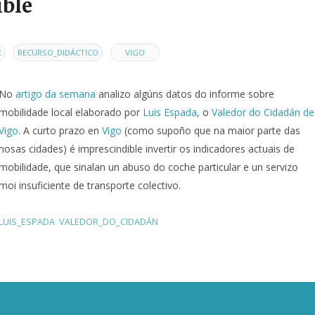
ible
,
,
E
RECURSO_DIDÁCTICO
VIGO
No
artigo da semana
analizo algúns datos do informe sobre
mobilidade local elaborado por
Luis Espada
, o
Valedor do Cidadán de
Vigo
. A curto prazo en
Vigo
(como supoño que na maior parte das
nosas cidades) é imprescindible invertir os indicadores actuais de
mobilidade, que sinalan un abuso do coche particular e un servizo
moi insuficiente de transporte colectivo.
LUIS_ESPADA
,
VALEDOR_DO_CIDADÁN