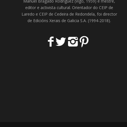
Manuel Bragado Rodríguez (Vigo, 1959) é mestre,
editor e activista cultural. Orientador do
CEIP de
Laredo
e
CEIP de Cedeira
de Redondela, foi director
de
Edicións Xerais de Galicia S.A
. (1994-2018).