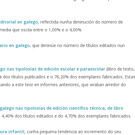
ditorial en galego
, reflectida nunha diminución do número de
 media que oscila entre o 1,00% e o 4,00%.
ario en galeg
o
, que diminúe no número de títulos editados nun
.
go nas tipoloxías de edición escolar e paraescolar
(libro de texto,
20% dos títulos publicados e o 76,20% dos exemplares fabricados. Esta
ando a este teor en informes anteriores, que xiraban arredor do
alego nas tipoloxías de edición científico técnica, de libro
 4,40% dos títulos editados e do 4,70% dos exemplares fabricados.
ura infantil
, cunha pequena tendencia ao incremento do seu