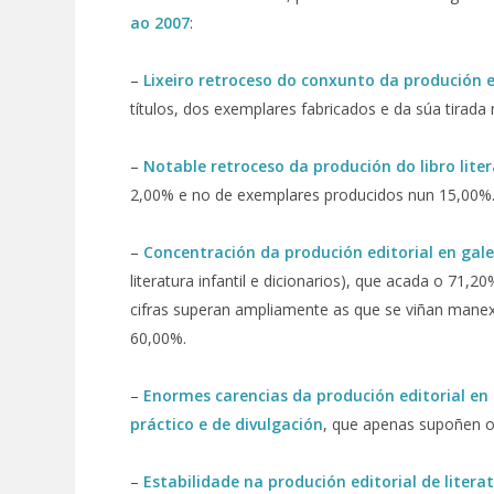
ao 2007
:
–
Lixeiro retroceso do conxunto da produción e
títulos, dos exemplares fabricados e da súa tirada
–
Notable retroceso da produción do libro liter
2,00% e no de exemplares producidos nun 15,00%
–
Concentración da produción editorial en gale
literatura infantil e dicionarios), que acada o 71,
cifras superan ampliamente as que se viñan manex
60,00%.
–
Enormes carencias da produción editorial en g
práctico e de divulgación
, que apenas supoñen o
–
E
stabilidade na produción editorial de literat