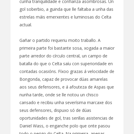
cunha tranquilidade e confianza asombrosas. Un
gol soberbio, a guinda que lle faltaba a unha das
estrelas máis emerxentes e luminosas do Celta
actual.
Gañar o partido requeriu moito traballo. A
primeira parte foi bastante sosa, xogada a maior
parte arredor do círculo central, un campo de
batalla do que o Celta saíu con superioridade en
contadas ocasións. Fíxoo grazas á velocidade de
Bongonda, capaz de provocar dúas amarelas
aos seus defensores, e á afouteza de Aspas que
nunha tarde, onde se lle notou un chisco
cansado e recibiu unha severísima marcaxe dos
seus defensores, dispuxo só de dúas
oportunidades de gol, tras senllas asistencias de
Daniel Wass, o enganche polo que onte pasou
todo o perigo do Celta. Na primeira, apenas