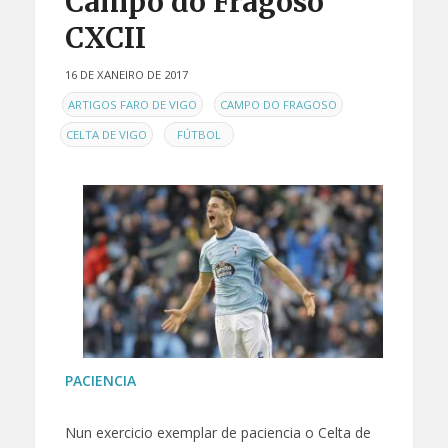
Campo do Fragoso
CXCII
16 DE XANEIRO DE 2017
EN
,
,
ARTIGOS FARO DE VIGO
CAMPO DO FRAGOSO
,
CELTA DE VIGO
FÚTBOL
PACIENCIA
Nun exercicio exemplar de paciencia o Celta de