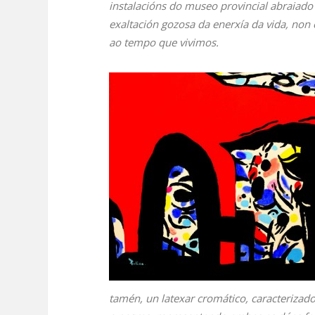
instalacións do museo provincial abraiado 
exaltación gozosa da enerxía da vida, non 
ao tempo que vivimos.
tamén, un latexar cromático, caracterizad