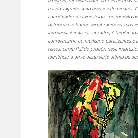
e negras, representando ambas as dúas fac
e a do sagrado, a do eros e a do tanatos. 
coordinador da exposición, “un modelo de r
natureza e o home, vertebrando os seus es
kermesse é máis ca un cadro, é tamén un c
conformismo ou fatalismo paralizantes e at
riscos, coma Pulido propón nese impresio
identificar a orixe desta serie última de a