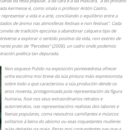
ianas da festa popular, a da cara e a da máscara, a do profano
Cada kermesse é, como sinala o profesor Antón Castro,
epresentar a vida e a arte, conciliando o equilibrio entre a
tados de ánimo nas atmosferas festivas e non festivas”. Cada
onvite de tradición epicúrea a abandonar calquera tipo de
reverse a explorar o sentido positivo da vida, non exento de
nante prato de “Percebes” (2008), un cadro onde podemos
bstración poética tan depurada.
Non esquece Pulido na exposición pontevedresa ofrecer
unha escolma moi breve da súa pintura máis expresionista,
sobre todo a que caracterizou a súa produción dende os
anos noventa, protagonizada pola representación da figura
humana, fose nos seus extraordinarios retratos e
autorretratos, nas representacións realistas dos labores e
faenas populares, coma nesoutros camiñantes e músicos
solitarios á beira do abismo ou esas inquedantes mulleres
núas deitadas na praia. Pezas moi contundentes nas que a