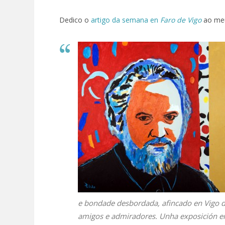
Dedico o
artigo da semana en
Faro de Vigo
ao meu
e bondade desbordada, afincado en Vigo de
amigos e admiradores. Unha exposición e