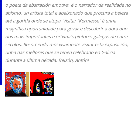
o poeta da abstración emotiva, é o narrador da realidade no
abismo, un artista total e apaixonado que procura a beleza
até a gorida onde se atopa. Visitar “Kermesse” é unha
magnífica oportunidade para gozar e descubrir a obra dun
dos máis importantes e orixinais pintores galegos de entre
séculos. Recomendo moi vivamente visitar esta exposición,
unha das mellores que se teñen celebrado en Galicia
durante a última década. Beizón, Antón!