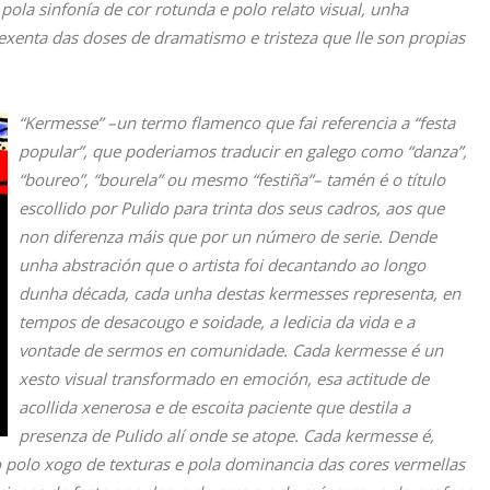
pola sinfonía de cor rotunda e polo relato visual, unha
exenta das doses de dramatismo e tristeza que lle son propias
“Kermesse” –un termo flamenco que fai referencia a “festa
popular”, que poderiamos traducir en galego como “danza”,
“boureo”, “bourela” ou mesmo “festiña”– tamén é o título
escollido por Pulido para trinta dos seus cadros, aos que
non diferenza máis que por un número de serie. Dende
unha abstración que o artista foi decantando ao longo
dunha década, cada unha destas kermesses representa, en
tempos de desacougo e soidade, a ledicia da vida e a
vontade de sermos en comunidade. Cada kermesse é un
xesto visual transformado en emoción, esa actitude de
acollida xenerosa e de escoita paciente que destila a
presenza de Pulido alí onde se atope. Cada kermesse é,
o polo xogo de texturas e pola dominancia das cores vermellas