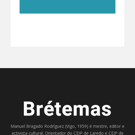
Manuel Bragado Rodríguez (Vigo, 1959) é mestre, editor e
activista cultural. Orientador do
CEIP de Laredo
e
CEIP de