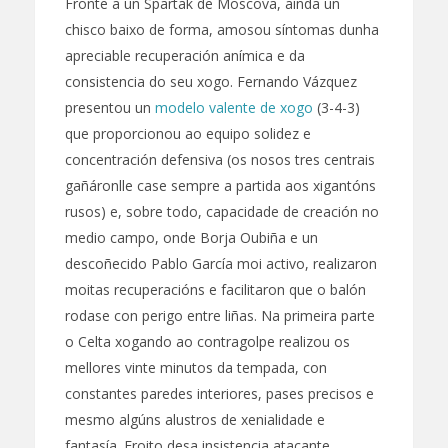
Fronte a un Spartak de Moscova, aínda un
chisco baixo de forma, amosou síntomas dunha
apreciable recuperación anímica e da
consistencia do seu xogo. Fernando Vázquez
presentou un
modelo valente de xogo
(3-4-3)
que proporcionou ao equipo solidez e
concentración defensiva (os nosos tres centrais
gañáronlle case sempre a partida aos xigantóns
rusos) e, sobre todo, capacidade de creación no
medio campo, onde Borja Oubiña e un
descoñecido Pablo García moi activo, realizaron
moitas recuperacións e facilitaron que o balón
rodase con perigo entre liñas. Na primeira parte
o Celta xogando ao contragolpe realizou os
mellores vinte minutos da tempada, con
constantes paredes interiores, pases precisos e
mesmo algúns alustros de xenialidade e
fantasía. Froito desa insistencia atacante