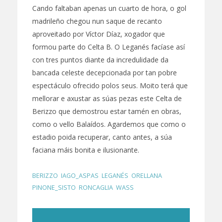
Cando faltaban apenas un cuarto de hora, o gol
madrileño chegou nun saque de recanto
aproveitado por Víctor Díaz, xogador que
formou parte do Celta B. O Leganés facíase así
con tres puntos diante da incredulidade da
bancada celeste decepcionada por tan pobre
espectáculo ofrecido polos seus. Moito terá que
mellorar e axustar as súas pezas este Celta de
Berizzo que demostrou estar tamén en obras,
como o vello Balaídos. Agardemos que como o
estadio poida recuperar, canto antes, a súa
faciana máis bonita e ilusionante.
BERIZZO
,
IAGO_ASPAS
,
LEGANÉS
,
ORELLANA
,
PINONE_SISTO
,
RONCAGLIA
,
WASS