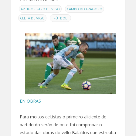
EN
,
,
ARTIGOS FARO DE VIGO
CAMPO DO FRAGOSO
,
CELTA DE VIGO
FÚTBOL
EN OBRAS
Para moitos celtistas o primeiro aliciente do
partido do serán de onte foi comprobar o
estado das obras do vello Balaídos que estreaba