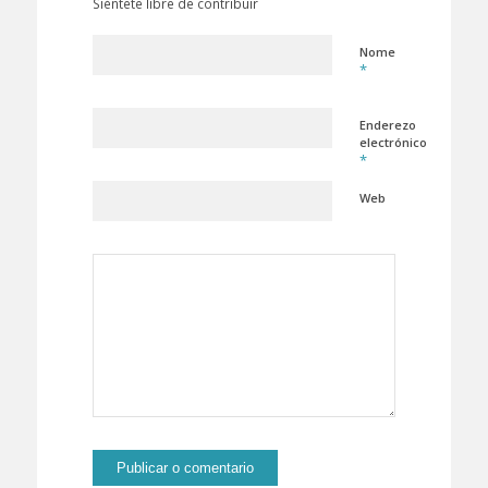
Siéntete libre de contribuir
Nome
*
Enderezo
electrónico
*
Web