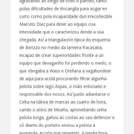
agravando ao longo de todo o partido, tanto
polas dificultades de Rocanglia para xogar en
curto como pola incapacidade dun irrecoñecible
Marcelo Díaz para dirixir ao equipo coa
intensidade que o caracterizou dende a súa
chegada. Así a triangulación típica do esquema
de Berizzo no medio da lameira fracasaba,
incapaz de crear superioridades fronte a un
equipo que devagariño foi perdendo o medo, o
que obrigaba a Wass e Orellana a vagabundear
de aquí para acolá procurando filtrar algunha
pelota sobre Iago Aspas, o máis entonado e
responsable dos nosos. Así puido adiantarse o
Celta na táboa de marcas ao cuarto de hora,
cando o astro de Moaña, aproveitando unha
pelota longa, gañou as costas ao seu defensor e
só diante do porteiro enviou a pelota á
esquerda. Acción que repertiría, á media hora,