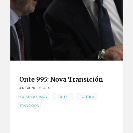
Onte 995: Nova Transición
4 DE XUÑO DE 2014
EN
,
,
,
GOBERNO RAJOY
ONTE
POLÍTICA
TRANSICIÓN