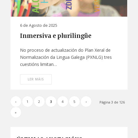
6 de Agosto de 2025
Inmersiva e plurilingüe
No proceso de actualización do Plan Xeral de
Normalización da Lingua Galega (PXNLG) tres
cuestións limitan…
LER MÁIS
‹
1
2
3
4
5
›
Página 3 de 126
»