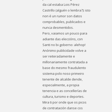
da cal estaba Lois Pérez
Castrillo (alguén o lembra?): isto
non é un rumor son datos
comprobables, publicados e
nunca desmentidos.
Pero, vaiamos un pouco para
adiante das eleccións, con
Santi no bi-goberno: alehop!
Anónimo publicidade volve a
ser reiteradamente e
millonariamente contratada a
base do mesmo fraudulento
sistema polo noso primeiro
tenente de alcalde dende,
especialmente, a propia
tenencia e as concellerías de
cultura, turismo e deportes.
Mira ti por onde que os picos
de contratación danse cos