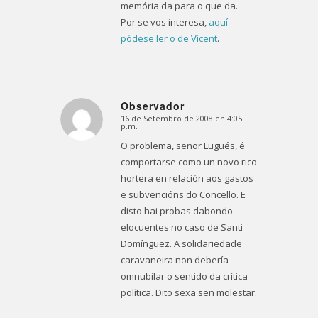
memória da para o que da.
Por se vos interesa,
aquí
pódese ler o de Vicent
.
Observador
16 de Setembro de 2008 en 4:05
Dice:
p.m.
O problema, señor Lugués, é
comportarse como un novo rico
hortera en relación aos gastos
e subvencións do Concello. E
disto hai probas dabondo
elocuentes no caso de Santi
Domínguez. A solidariedade
caravaneira non debería
omnubilar o sentido da crítica
política. Dito sexa sen molestar.