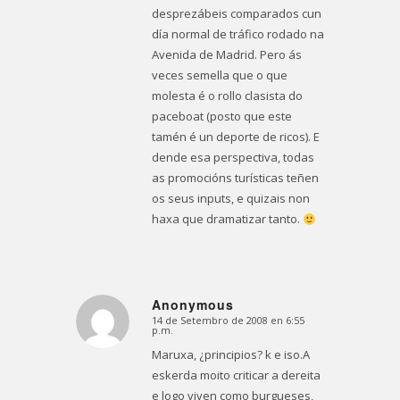
desprezábeis comparados cun
día normal de tráfico rodado na
Avenida de Madrid. Pero ás
veces semella que o que
molesta é o rollo clasista do
paceboat (posto que este
tamén é un deporte de ricos). E
dende esa perspectiva, todas
as promocións turísticas teñen
os seus inputs, e quizais non
haxa que dramatizar tanto.
Anonymous
14 de Setembro de 2008 en 6:55
Dice:
p.m.
Maruxa, ¿principios? k e iso.A
eskerda moito criticar a dereita
e logo viven como burgueses,