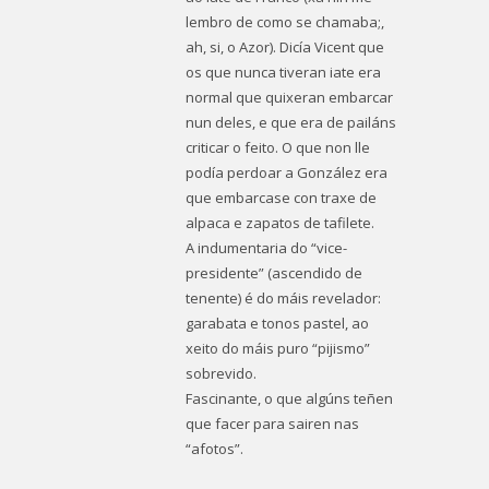
lembro de como se chamaba;,
ah, si, o Azor). Dicía Vicent que
os que nunca tiveran iate era
normal que quixeran embarcar
nun deles, e que era de pailáns
criticar o feito. O que non lle
podía perdoar a González era
que embarcase con traxe de
alpaca e zapatos de tafilete.
A indumentaria do “vice-
presidente” (ascendido de
tenente) é do máis revelador:
garabata e tonos pastel, ao
xeito do máis puro “pijismo”
sobrevido.
Fascinante, o que algúns teñen
que facer para sairen nas
“afotos”.