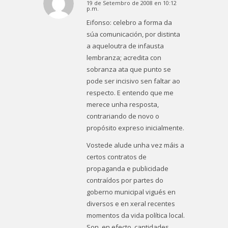
19 de Setembro de 2008 en 10:12
Dice:
p.m.
Eifonso: celebro a forma da
súa comunicación, por distinta
a aqueloutra de infausta
lembranza; acredita con
sobranza ata que punto se
pode ser incisivo sen faltar ao
respecto. E entendo que me
merece unha resposta,
contrariando de novo o
propósito expreso inicialmente.
Vostede alude unha vez máis a
certos contratos de
propaganda e publicidade
contraídos por partes do
goberno municipal vigués en
diversos e en xeral recentes
momentos da vida política local.
Son, en efecto, cantidades