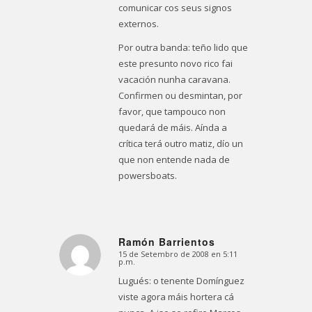
comunicar cos seus signos
externos.
Por outra banda: teño lido que
este presunto novo rico fai
vacación nunha caravana.
Confirmen ou desmintan, por
favor, que tampouco non
quedará de máis. Aínda a
crítica terá outro matiz, dío un
que non entende nada de
powersboats.
Ramón Barrientos
15 de Setembro de 2008 en 5:11
Dice:
p.m.
Lugués: o tenente Domínguez
viste agora máis hortera cá