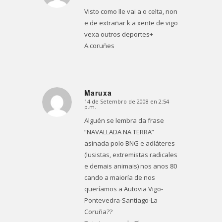
Visto como lle vai a o celta, non
e de extrañar k a xente de vigo
vexa outros deportes+
A.coruñes
Maruxa
14 de Setembro de 2008 en 2:54
Dice:
p.m.
Alguén se lembra da frase
“NAVALLADA NA TERRA”
asinada polo BNG e adláteres
(lusistas, extremistas radicales
e demais animais) nos anos 80
cando a maioría de nos
queríamos a Autovia Vigo-
Pontevedra-Santiago-La
Coruña??