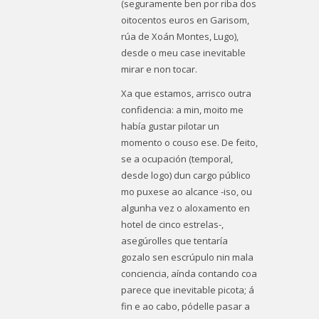
(seguramente ben por riba dos
oitocentos euros en Garisom,
rúa de Xoán Montes, Lugo),
desde o meu case inevitable
mirar e non tocar.
Xa que estamos, arrisco outra
confidencia: a min, moito me
había gustar pilotar un
momento o couso ese. De feito,
se a ocupación (temporal,
desde logo) dun cargo público
mo puxese ao alcance -iso, ou
algunha vez o aloxamento en
hotel de cinco estrelas-,
asegúrolles que tentaría
gozalo sen escrúpulo nin mala
conciencia, aínda contando coa
parece que inevitable picota; á
fin e ao cabo, pódelle pasar a