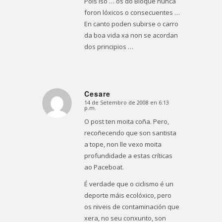
Pois iso … os do Bloque nunca
foron lóxicos o consecuentes …
En canto poden subirse o carro
da boa vida xa non se acordan
dos principios …
Cesare
14 de Setembro de 2008 en 6:13
Dice:
p.m.
O post ten moita coña. Pero,
recoñecendo que son santista
a tope, non lle vexo moita
profundidade a estas críticas
ao Paceboat.
É verdade que o ciclismo é un
deporte máis ecolóxico, pero
os niveis de contaminación que
xera, no seu conxunto, son