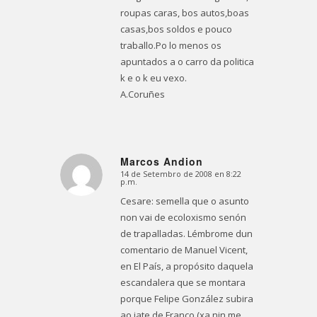
roupas caras, bos autos,boas
casas,bos soldos e pouco
traballo.Po lo menos os
apuntados a o carro da politica
k e o k eu vexo.
A.Coruñes
Marcos Andion
14 de Setembro de 2008 en 8:22
Dice:
p.m.
Cesare: semella que o asunto
non vai de ecoloxismo senón
de trapalladas. Lémbrome dun
comentario de Manuel Vicent,
en El País, a propósito daquela
escandalera que se montara
porque Felipe González subira
ao iate de Franco (xa nin me