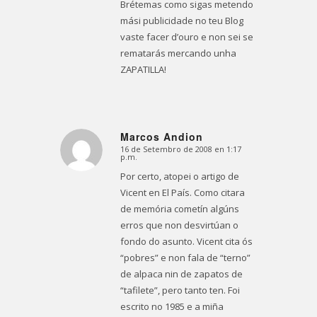
Brétemas como sigas metendo
mási publicidade no teu Blog
vaste facer d’ouro e non sei se
rematarás mercando unha
ZAPATILLA!
Marcos Andion
16 de Setembro de 2008 en 1:17
Dice:
p.m.
Por certo, atopei o artigo de
Vicent en El País. Como citara
de memória cometín algúns
erros que non desvirtúan o
fondo do asunto. Vicent cita ós
“pobres” e non fala de “terno”
de alpaca nin de zapatos de
“tafilete”, pero tanto ten. Foi
escrito no 1985 e a miña