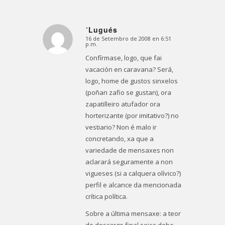
´Lugués
16 de Setembro de 2008 en 6:51
Dice:
p.m.
Confírmase, logo, que fai
vacación en caravana? Será,
logo, home de gustos sinxelos
(poñan zafio se gustan), ora
zapatilleiro atufador ora
horterizante (por imitativo?) no
vestiario? Non é malo ir
concretando, xa que a
variedade de mensaxes non
aclarará seguramente a non
vigueses (si a calquera olívico?)
perfil e alcance da mencionada
crítica política.
Sobre a última mensaxe: a teor