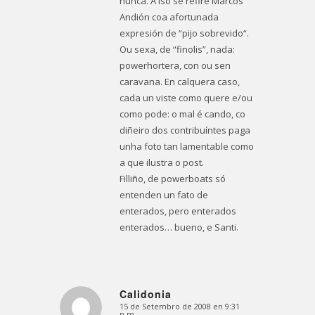
nunca. A iso se refire Marcos
Andión coa afortunada
expresión de “pijo
sobrevido
“.
Ou sexa, de “finolis”, nada:
powerhortera, con ou sen
caravana. En calquera caso,
cada un viste como quere e/ou
como pode: o mal é cando, co
diñeiro dos contribuíntes paga
unha foto tan lamentable como
a que ilustra o post.
Filliño, de powerboats só
entenden un fato de
enterados, pero enterados
enterados… bueno, e Santi.
Calidonia
15 de Setembro de 2008 en 9:31
Dice:
p.m.