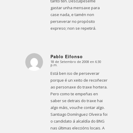
tanto ten. Descúlpeseme
gastar unha mensaxe para
case nada, e tamén non
perseverar no propósito
expreso; non se repetirá.
Pablo Eifonso
18 de Setembro de 2008 en 6:30
Dice:
p.m.
Está ben iso de perseverar
porque é un xeito de recoñecer
ao personaxe do traxe hortera.
Pero como te empeñas en
saber se detrais do traxe hai
algo máis, vouche contar algo.
Santiago Domínguez Olveira foi
o candidato á alcaldía do BNG
nas últimas eleccións locais. A