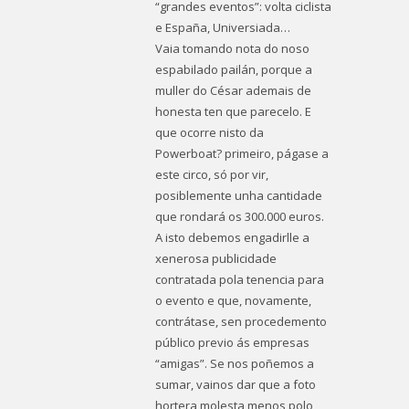
“grandes eventos”: volta ciclista
e España, Universiada…
Vaia tomando nota do noso
espabilado pailán, porque a
muller do César ademais de
honesta ten que parecelo. E
que ocorre nisto da
Powerboat? primeiro, págase a
este circo, só por vir,
posiblemente unha cantidade
que rondará os 300.000 euros.
A isto debemos engadirlle a
xenerosa publicidade
contratada pola tenencia para
o evento e que, novamente,
contrátase, sen procedemento
público previo ás empresas
“amigas”. Se nos poñemos a
sumar, vainos dar que a foto
hortera molesta menos polo