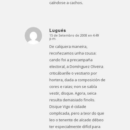
caíndose a cachos.
Lugués
15 de Setembro de 2008 en 4:49
Dice:
p.m.
De calquera maneira,
recoñezamos unha cousa:
cando foi a precampaña
electoral, a Domínguez Olveira
criticábanlle o vestiario por
hortera
, dada a composición de
cores e raias; non se sabía
vestir, disque. Agora, seica
resulta demasiado
finolis
.
Disque Vigo é cidade
complicada, pero a teor do que
leo o tenente de alcade débeo
ter especialmente difícil para