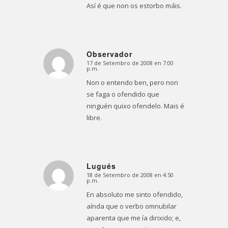
Así é que non os estorbo máis.
Observador
17 de Setembro de 2008 en 7:00
Dice:
p.m.
Non o entendo ben, pero non
se faga o ofendido que
ninguén quixo ofendelo. Mais é
libre.
Lugués
18 de Setembro de 2008 en 4:50
Dice:
p.m.
En absoluto me sinto ofendido,
aínda que o verbo
omnubilar
aparenta que me ía dirixido; e,