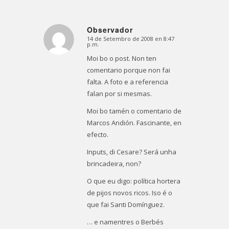
Observador
14 de Setembro de 2008 en 8:47
Dice:
p.m.
Moi bo o post. Non ten
comentario porque non fai
falta. A foto e a referencia
falan por si mesmas.
Moi bo tamén o comentario de
Marcos Andión. Fascinante, en
efecto.
Inputs, di Cesare? Será unha
brincadeira, non?
O que eu digo: política hortera
de pijos novos ricos. Iso é o
que fai Santi Domínguez.
… e namentres o Berbés