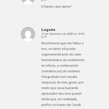
E Karpin, que opina?
Lugués
15 de Setembro de 2008 en 10:09
Dice:
p.m.
Recoñecerei que me fallou o
tino, un tanto ofuscado
seguramente polo do valor
hermenéutico da vestimenta:
en efecto, a combinación
cremática (sic) do vestiario
fotografado non resulta
tampouco do meu gusto, por
moito que sexa bastante
apreciador dos tons pastel.
Aínda que, en realidade,
prefiro os traxes de Canali