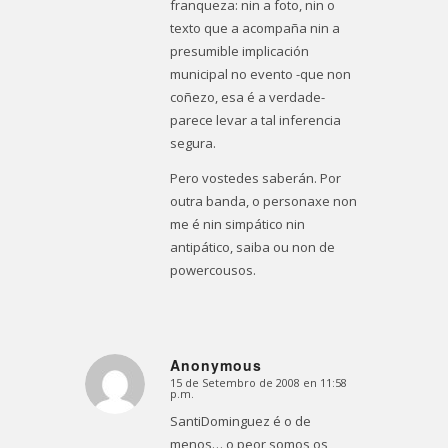
franqueza: nin a foto, nin o
texto que a acompaña nin a
presumible implicación
municipal no evento -que non
coñezo, esa é a verdade-
parece levar a tal inferencia
segura.
Pero vostedes saberán. Por
outra banda, o personaxe non
me é nin simpático nin
antipático, saiba ou non de
powercousos.
Anonymous
15 de Setembro de 2008 en 11:58
Dice:
p.m.
SantiDominguez é o de
menos… o peor somos os