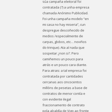
súa campaña eleitoral foi
contratada (?) a unha empresa
chamada Anónimo Publicidad.
Foi unha campaña modelo “en
mi casa no hay miseria”, cun
despregue descoñecido de
medios /especialmente de
carpas, globos, etc… noviños
do trinque). Ata aí nada que
sospeitar ¿non si?. Pero
camiñemos un pouco para
atrás e un pouco cara diante.
Para atrais: a tal empresa foi
contratada por cantidades
cercanas aos cincocentos
millóns de pesetas a base de
contratos de menor contía e
con evidente ilegal
fraccionamento de contrato
pola alcaldía de Vigo ao fronte