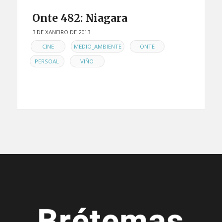
Onte 482: Niagara
3 DE XANEIRO DE 2013
EN
,
,
,
CINE
MEDIO_AMBIENTE
ONTE
,
PERSOAL
VIÑO